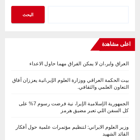
البحث
اعلى مشاهدة
العراق واير،ان لا يمكن الفراق مهما حاول الاعداء
بيت الحكمة العراقي ووزارة العلوم الإير،انية يعززان آفاق
التعاون العلمي والثقافي.
الجمهورية الإسلامية الإيرا، نية فرضت رسوم 7% على
كل السفن اللي تعبر مضيق هرمز
وزير العلوم الايراني: لتنظيم مؤتمرات علمية حول أفكار
القائد الشهيد