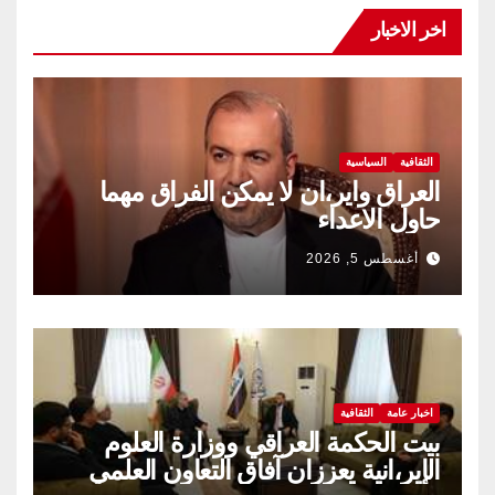
اخر الاخبار
الثقافية
السياسية
العراق واير،ان لا يمكن الفراق مهما
حاول الاعداء
أغسطس 5, 2026
اخبار عامة
الثقافية
بيت الحكمة العراقي ووزارة العلوم
الإير،انية يعززان آفاق التعاون العلمي