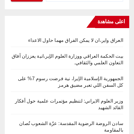
اعلى مشاهدة
العراق واير،ان لا يمكن الفراق مهما حاول الاعداء
بيت الحكمة العراقي ووزارة العلوم الإير،انية يعززان آفاق
التعاون العلمي والثقافي.
الجمهورية الإسلامية الإيرا، نية فرضت رسوم 7% على
كل السفن اللي تعبر مضيق هرمز
وزير العلوم الايراني: لتنظيم مؤتمرات علمية حول أفكار
القائد الشهيد
سادن الروضة الرضوية المقدسة: عزّة الشعوب تُصان
بالمقاومة