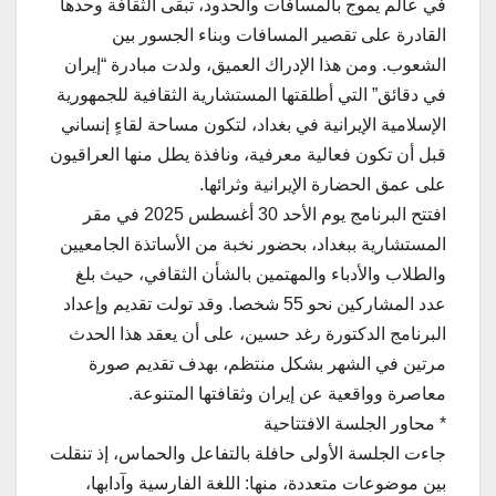
في عالم يموج بالمسافات والحدود، تبقى الثقافة وحدها
القادرة على تقصير المسافات وبناء الجسور بين
الشعوب. ومن هذا الإدراك العميق، ولدت مبادرة “إيران
في دقائق” التي أطلقتها المستشارية الثقافية للجمهورية
الإسلامية الإيرانية في بغداد، لتكون مساحة لقاءٍ إنساني
قبل أن تكون فعالية معرفية، ونافذة يطل منها العراقيون
على عمق الحضارة الإيرانية وثرائها.
افتتح البرنامج يوم الأحد 30 أغسطس 2025 في مقر
المستشارية ببغداد، بحضور نخبة من الأساتذة الجامعيين
والطلاب والأدباء والمهتمين بالشأن الثقافي، حيث بلغ
عدد المشاركين نحو 55 شخصا. وقد تولت تقديم وإعداد
البرنامج الدكتورة رغد حسين، على أن يعقد هذا الحدث
مرتين في الشهر بشكل منتظم، بهدف تقديم صورة
معاصرة وواقعية عن إيران وثقافتها المتنوعة.
* محاور الجلسة الافتتاحية
جاءت الجلسة الأولى حافلة بالتفاعل والحماس، إذ تنقلت
بين موضوعات متعددة، منها: اللغة الفارسية وآدابها،