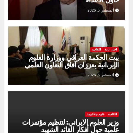
أغسطس 5, 2026
اخبار عامة
الثقافية
بيت الحكمة العراقي ووزارة العلوم
الإير،انية يعززان آفاق التعاون العلمي
والثقافي.
أغسطس 5, 2026
الثقافية
علوم وتكنلوجيا
وزير العلوم الايراني: لتنظيم مؤتمرات
علمية حول أفكار القائد الشهيد