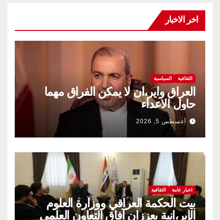
اخر الاخبار
الثقافية
السياسية
العراق واير،ان لا يمكن الفراق مهما
حاول الاعداء
أغسطس 5, 2026
اخبار عامة
الثقافية
بيت الحكمة العراقي ووزارة العلوم
الإير،انية يعززان آفاق التعاون العلمي