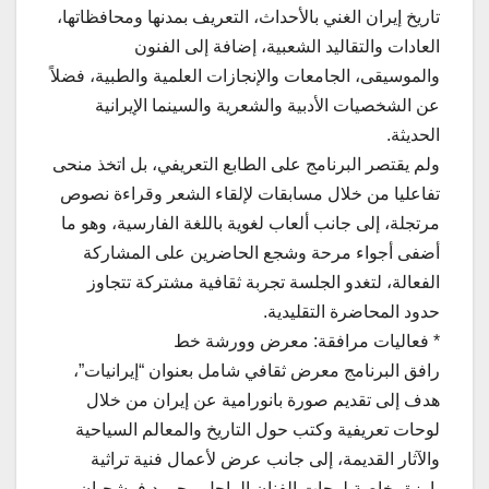
تاريخ إيران الغني بالأحداث، التعريف بمدنها ومحافظاتها،
العادات والتقاليد الشعبية، إضافة إلى الفنون
والموسيقى، الجامعات والإنجازات العلمية والطبية، فضلاً
عن الشخصيات الأدبية والشعرية والسينما الإيرانية
الحديثة.
ولم يقتصر البرنامج على الطابع التعريفي، بل اتخذ منحى
تفاعليا من خلال مسابقات لإلقاء الشعر وقراءة نصوص
مرتجلة، إلى جانب ألعاب لغوية باللغة الفارسية، وهو ما
أضفى أجواء مرحة وشجع الحاضرين على المشاركة
الفعالة، لتغدو الجلسة تجربة ثقافية مشتركة تتجاوز
حدود المحاضرة التقليدية.
* فعاليات مرافقة: معرض وورشة خط
رافق البرنامج معرض ثقافي شامل بعنوان “إيرانيات”،
هدف إلى تقديم صورة بانورامية عن إيران من خلال
لوحات تعريفية وكتب حول التاريخ والمعالم السياحية
والآثار القديمة، إلى جانب عرض لأعمال فنية تراثية
بارزة، خاصة لوحات الفنان الراحل محمود فرشجيان