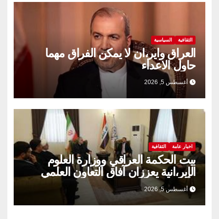
الثقافية
السياسية
العراق واير،ان لا يمكن الفراق مهما
حاول الاعداء
أغسطس 5, 2026
اخبار عامة
الثقافية
بيت الحكمة العراقي ووزارة العلوم
الإير،انية يعززان آفاق التعاون العلمي
والثقافي.
أغسطس 5, 2026