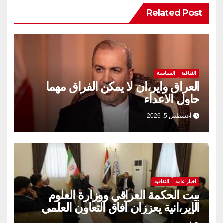
Related Post
الثقافية
السياسية
العراق واير،ان لا يمكن الفراق مهما
حاول الاعداء
أغسطس 5, 2026
اخبار عامة
الثقافية
بيت الحكمة العراقي ووزارة العلوم
الإير،انية يعززان آفاق التعاون العلمي
والثقافي.