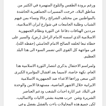
ورغم برودة الطقس والثلوج المنهمرة في الكثير من
مناطق البلاد، خرجت المسيرات الجماهيرية الحاشدة
بالمواطنين من مختلف الشرائح رجالا ونساء بمن فيهم
الشباب وطلبة الجامعات في شوارع ايران الاسلامية،
مرددين الهتافات دفاعا عن الثورة ونظام الجمهورية
الاسلامية الذي اسسه الامام الراحل (رض)، والسير على
خطاه تبعا لخلفه الصالح الامام الخامنئي (حفظه الله)،
في مواجهة كل القوى التي تضمر السوء الى هذا البلد
العظيم.
ولمراسم الاحتفال بذكرى انتصار الثورة الاسلامية هذا
العام، نكهة خاصة، لاسيما بعد افشال المؤامرة الكبرى
التي سعى وراءها الاعداء ضد الجمهورية الاسلامية
الايرانية خلال الاشهر الماضية، مستهدفا الامن والوحدة
في البلاد عبر اثارة احداث الشغب ودعم العناصر
الشريرة وشن حرب هجينة بشتى الاليات والاساليب،
لكن جميع هذه المحاولات باءت بالفشل بفضل وعي