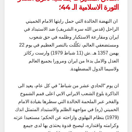
الثورة الاسلامية الـ 44؛
ان النهضة الخالدة التي حمل رايتها الامام الخميني
الراحل (قدس الله سره الشريف) ضد الاستبداد في
ايران ومقارعة الاستكبار وظلمه في حق شعوب
ومستضعفي العالم، تكلّلت بالنصر العظيم في يوم 22
بهمن 1357 هـ .ش (11 شباط 1979) وارست ركائز
العدل والامل بدءا من ايران ومرورا بجميع العالم
ولاسيما الدول المضطهدة.
ان يوم “الحادي عشر من شباط” في كل عام، يعيد الى
الذاكرة بلوغ الشعب الايراني الابي اعلى قمم الشموخ
والفخر عبر الملحمة الخالدة التي سطرها بقيادة الامام
الخميني (ره) في مواجهة الظلم والاستبداد المتمثل انذك
(1979) بنظام البهلوي وازاحته عن الحكم؛ مستعيدا عزته
وكرامته واقتداره، ليصبح قدوة يحتذى بها لدى جيمع