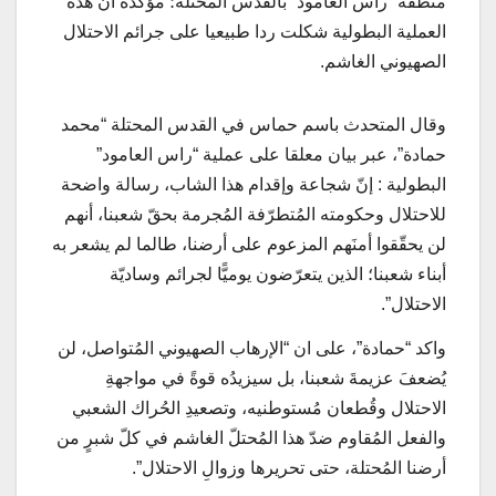
منطقة “راس العامود” بالقدس المحتلة؛ مؤكدة ان هذه
العملية البطولية شكلت ردا طبيعيا على جرائم الاحتلال
الصهيوني الغاشم.
وقال المتحدث باسم حماس في القدس المحتلة “محمد
حمادة”، عبر بيان معلقا على عملية “راس العامود”
البطولية : إنّ شجاعة وإقدام هذا الشاب، رسالة واضحة
للاحتلال وحكومته المُتطرّفة المُجرمة بحقّ شعبنا، أنهم
لن يحقّقوا أمنَهم المزعوم على أرضنا، طالما لم يشعر به
أبناء شعبنا؛ الذين يتعرّضون يوميًّا لجرائم وساديّة
الاحتلال”.
واكد “حمادة”، على ان “الإرهاب الصهيوني المُتواصل، لن
يُضعفَ عزيمةَ شعبنا، بل سيزيدُه قوةً في مواجهةِ
الاحتلال وقُطعان مُستوطنيه، وتصعيدِ الحُراك الشعبي
والفعل المُقاوم ضدّ هذا المُحتلّ الغاشم في كلّ شبرٍ من
أرضنا المُحتلة، حتى تحريرها وزوالِ الاحتلال”.