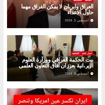
الثقافية
السياسية
العراق واير،ان لا يمكن الفراق مهما
حاول الاعداء
أغسطس 5, 2026
اخبار عامة
الثقافية
بيت الحكمة العراقي ووزارة العلوم
الإير،انية يعززان آفاق التعاون العلمي
والثقافي.
أغسطس 5, 2026