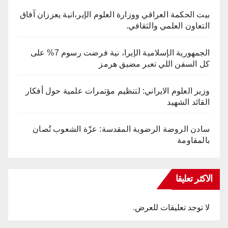
بيت الحكمة العراقي ووزارة العلوم الإير،انية يعززان آفاق
التعاون العلمي والثقافي.
الجمهورية الإسلامية الإيرا، نية فرضت رسوم 7% على
كل السفن اللي تعبر مضيق هرمز
وزير العلوم الايراني: لتنظيم مؤتمرات علمية حول أفكار
القائد الشهيد
سادن الروضة الرضوية المقدسة: عزّة الشعوب تُصان
بالمقاومة
الاكثر تعليقا
لا توجد تعليقات للعرض.