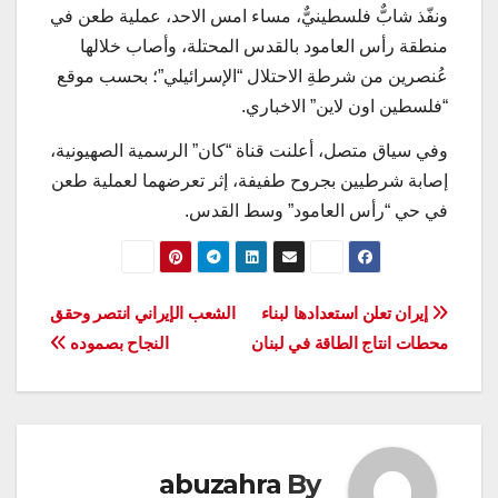
ونفّذ شابٌّ فلسطينيٌّ، مساء امس الاحد، عملية طعن في
منطقة رأس العامود بالقدس المحتلة، وأصاب خلالها
عُنصرين من شرطةِ الاحتلال “الإسرائيلي”؛ بحسب موقع
“فلسطين اون لاين” الاخباري.
وفي سياق متصل، أعلنت قناة “كان” الرسمية الصهيونية،
إصابة شرطيين بجروح طفيفة، إثر تعرضهما لعملية طعن
في حي “رأس العامود” وسط القدس.
تصفّح
إيران تعلن استعدادها لبناء
الشعب الإيراني انتصر وحقق
محطات انتاج الطاقة في لبنان
النجاح بصموده
المقالات
abuzahra
By