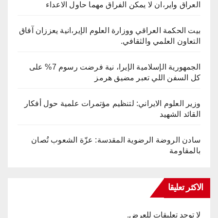
العراق واير،ان لا يمكن الفراق مهما حاول الاعداء
بيت الحكمة العراقي ووزارة العلوم الإير،انية يعززان آفاق
التعاون العلمي والثقافي.
الجمهورية الإسلامية الإيرا، نية فرضت رسوم 7% على
كل السفن اللي تعبر مضيق هرمز
وزير العلوم الايراني: لتنظيم مؤتمرات علمية حول أفكار
القائد الشهيد
سادن الروضة الرضوية المقدسة: عزّة الشعوب تُصان
بالمقاومة
الاكثر تعليقا
لا توجد تعليقات للعرض.