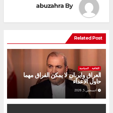
abuzahra
By
Related Post
الثقافية
السياسية
العراق واير،ان لا يمكن الفراق مهما
حاول الاعداء
أغسطس 5, 2026