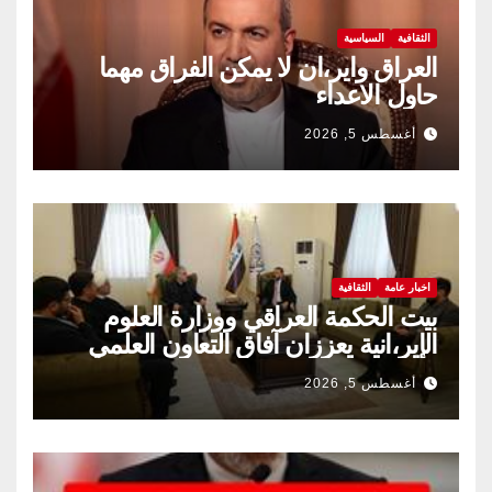
الثقافية
السياسية
العراق واير،ان لا يمكن الفراق مهما
حاول الاعداء
أغسطس 5, 2026
اخبار عامة
الثقافية
بيت الحكمة العراقي ووزارة العلوم
الإير،انية يعززان آفاق التعاون العلمي
والثقافي.
أغسطس 5, 2026