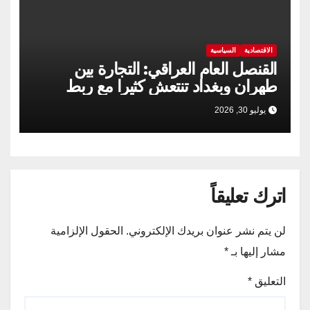
الاقتصادية
السياسية
القنصل العام العراقي: التجارة بين
طهران وبغداد تنتعش كثيرا مع ربط
السكك الحديدية
يوليو 30, 2026
اترك تعليقاً
لن يتم نشر عنوان بريدك الإلكتروني.
الحقول الإلزامية
مشار إليها بـ
*
التعليق
*