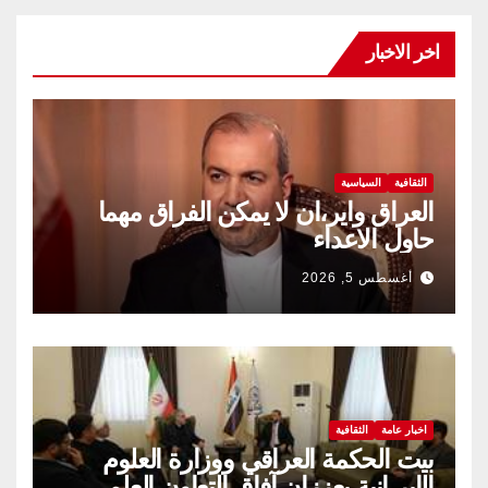
اخر الاخبار
الثقافية
السياسية
العراق واير،ان لا يمكن الفراق مهما
حاول الاعداء
أغسطس 5, 2026
اخبار عامة
الثقافية
بيت الحكمة العراقي ووزارة العلوم
الإير،انية يعززان آفاق التعاون العلمي