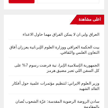
اعلى مشاهدة
العراق واير،ان لا يمكن الفراق مهما حاول الاعداء
بيت الحكمة العراقي ووزارة العلوم الإير،انية يعززان آفاق
التعاون العلمي والثقافي.
الجمهورية الإسلامية الإيرا، نية فرضت رسوم 7% على
كل السفن اللي تعبر مضيق هرمز
وزير العلوم الايراني: لتنظيم مؤتمرات علمية حول أفكار
القائد الشهيد
سادن الروضة الرضوية المقدسة: عزّة الشعوب تُصان
بالمقاومة