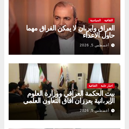
الثقافية
السياسية
العراق واير،ان لا يمكن الفراق مهما
حاول الاعداء
أغسطس 5, 2026
اخبار عامة
الثقافية
بيت الحكمة العراقي ووزارة العلوم
الإير،انية يعززان آفاق التعاون العلمي
والثقافي.
أغسطس 5, 2026