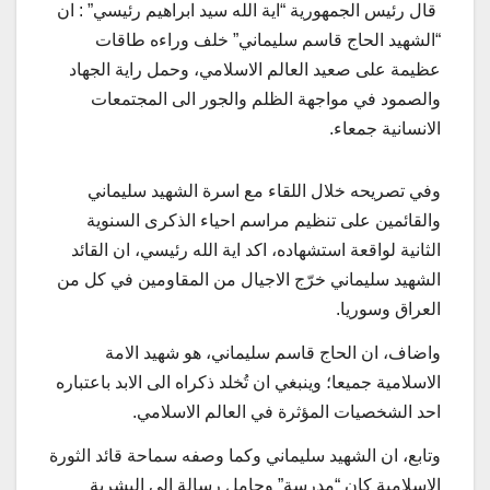
قال رئيس الجمهورية “اية الله سيد ابراهيم رئيسي” : ان
“الشهيد الحاج قاسم سليماني” خلف وراءه طاقات
عظيمة على صعيد العالم الاسلامي، وحمل راية الجهاد
والصمود في مواجهة الظلم والجور الى المجتمعات
الانسانية جمعاء.
وفي تصريحه خلال اللقاء مع اسرة الشهيد سليماني
والقائمين على تنظيم مراسم احياء الذكرى السنوية
الثانية لواقعة استشهاده، اكد اية الله رئيسي، ان القائد
الشهيد سليماني خرّج الاجيال من المقاومين في كل من
العراق وسوريا.
واضاف، ان الحاج قاسم سليماني، هو شهيد الامة
الاسلامية جميعا؛ وينبغي ان تُخلد ذكراه الى الابد باعتباره
احد الشخصيات المؤثرة في العالم الاسلامي.
وتابع، ان الشهيد سليماني وكما وصفه سماحة قائد الثورة
الاسلامية كان “مدرسة” وحامل رسالة الى البشرية