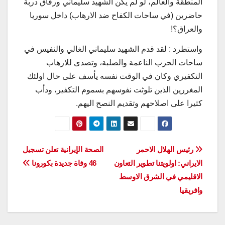
المنطقة والعالم، لو لم يكن الشهيد سليماني ورفاق دربة
حاضرين (في ساحات الكفاح ضد الارهاب) داخل سوريا
والعراق؟!
واستطرد : لقد قدم الشهيد سليماني الغالي والنفيس في
ساحات الحرب الناعمة والصلبة، وتصدى للارهاب
التكفيري وكان في الوقت نفسه يأسف على حال اولئك
المغررين الذين تلوثت نفوسهم بسموم التكفير، ودأب
كثيرا على اصلاحهم وتقديم النصح اليهم.
تصفّح
رئيس الهلال الاحمر
الصحة الإيرانية تعلن تسجيل
الايراني: اولويتنا تطوير التعاون
46 وفاة جديدة بكورونا
المقالات
الاقليمي في الشرق الاوسط
وافريقيا