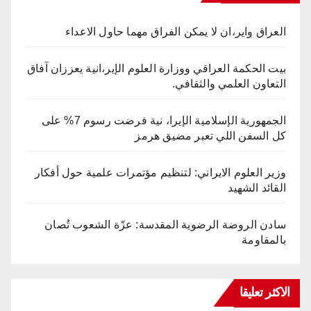
العراق واير،ان لا يمكن الفراق مهما حاول الاعداء
بيت الحكمة العراقي ووزارة العلوم الإير،انية يعززان آفاق
التعاون العلمي والثقافي.
الجمهورية الإسلامية الإيرا، نية فرضت رسوم 7% على
كل السفن اللي تعبر مضيق هرمز
وزير العلوم الايراني: لتنظيم مؤتمرات علمية حول أفكار
القائد الشهيد
سادن الروضة الرضوية المقدسة: عزّة الشعوب تُصان
بالمقاومة
الاكثر تعليقا