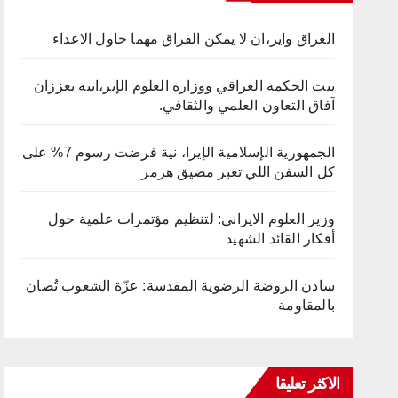
العراق واير،ان لا يمكن الفراق مهما حاول الاعداء
بيت الحكمة العراقي ووزارة العلوم الإير،انية يعززان
آفاق التعاون العلمي والثقافي.
الجمهورية الإسلامية الإيرا، نية فرضت رسوم 7% على
كل السفن اللي تعبر مضيق هرمز
وزير العلوم الايراني: لتنظيم مؤتمرات علمية حول
أفكار القائد الشهيد
سادن الروضة الرضوية المقدسة: عزّة الشعوب تُصان
بالمقاومة
الاكثر تعليقا