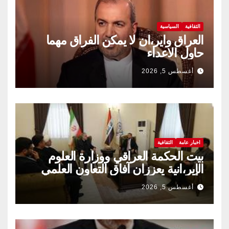
الثقافية
السياسية
العراق واير،ان لا يمكن الفراق مهما
حاول الاعداء
أغسطس 5, 2026
اخبار عامة
الثقافية
بيت الحكمة العراقي ووزارة العلوم
الإير،انية يعززان آفاق التعاون العلمي
والثقافي.
أغسطس 5, 2026