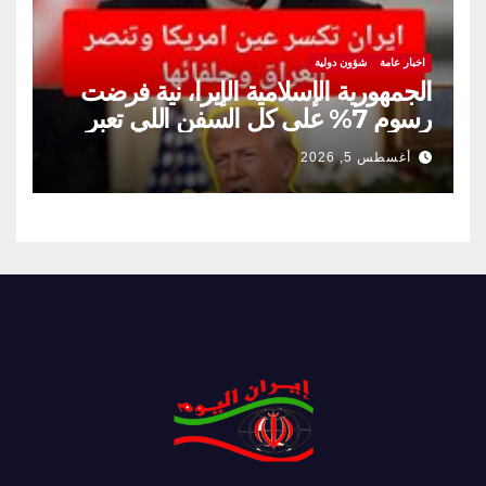
اخبار عامة
شؤون دولية
الجمهورية الإسلامية الإيرا، نية فرضت
رسوم 7% على كل السفن اللي تعبر
مضيق هرمز
أغسطس 5, 2026