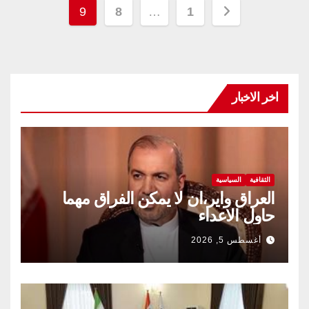
تعدد
9
8
…
1
صفحات
المقالات
اخر الاخبار
الثقافية
السياسية
العراق واير،ان لا يمكن الفراق مهما
حاول الاعداء
أغسطس 5, 2026