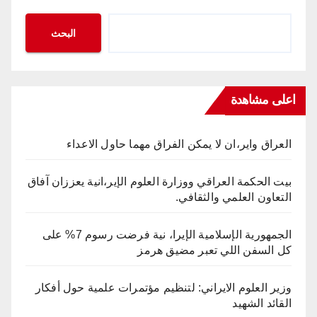
البحث
اعلى مشاهدة
العراق واير،ان لا يمكن الفراق مهما حاول الاعداء
بيت الحكمة العراقي ووزارة العلوم الإير،انية يعززان آفاق
التعاون العلمي والثقافي.
الجمهورية الإسلامية الإيرا، نية فرضت رسوم 7% على
كل السفن اللي تعبر مضيق هرمز
وزير العلوم الايراني: لتنظيم مؤتمرات علمية حول أفكار
القائد الشهيد