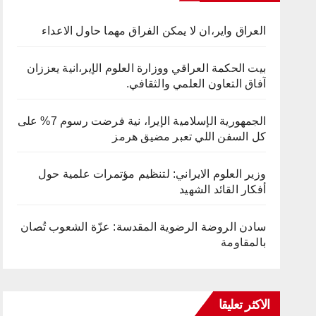
العراق واير،ان لا يمكن الفراق مهما حاول الاعداء
بيت الحكمة العراقي ووزارة العلوم الإير،انية يعززان
آفاق التعاون العلمي والثقافي.
الجمهورية الإسلامية الإيرا، نية فرضت رسوم 7% على
كل السفن اللي تعبر مضيق هرمز
وزير العلوم الايراني: لتنظيم مؤتمرات علمية حول
أفكار القائد الشهيد
سادن الروضة الرضوية المقدسة: عزّة الشعوب تُصان
بالمقاومة
الاكثر تعليقا