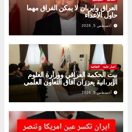
العراق واير،ان لا يمكن الفراق مهما
حاول الاعداء
أغسطس 5, 2026
اخبار عامة
الثقافية
بيت الحكمة العراقي ووزارة العلوم
الإير،انية يعززان آفاق التعاون العلمي
والثقافي.
أغسطس 5, 2026