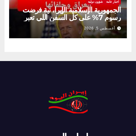
اخبار عامة
شؤون دولية
الجمهورية الإسلامية الإيرا، نية فرضت
رسوم 7% على كل السفن اللي تعبر
مضيق هرمز
أغسطس 5, 2026