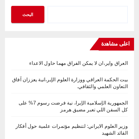
البحث
اعلى مشاهدة
العراق واير،ان لا يمكن الفراق مهما حاول الاعداء
بيت الحكمة العراقي ووزارة العلوم الإير،انية يعززان آفاق
التعاون العلمي والثقافي.
الجمهورية الإسلامية الإيرا، نية فرضت رسوم 7% على
كل السفن اللي تعبر مضيق هرمز
وزير العلوم الايراني: لتنظيم مؤتمرات علمية حول أفكار
القائد الشهيد