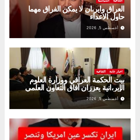
الثقافية
السياسية
العراق واير،ان لا يمكن الفراق مهما
حاول الاعداء
أغسطس 5, 2026
اخبار عامة
الثقافية
بيت الحكمة العراقي ووزارة العلوم
الإير،انية يعززان آفاق التعاون العلمي
والثقافي.
أغسطس 5, 2026