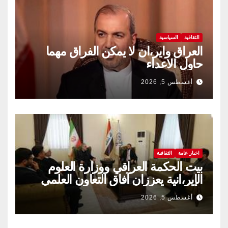
الثقافية
السياسية
العراق واير،ان لا يمكن الفراق مهما
حاول الاعداء
أغسطس 5, 2026
اخبار عامة
الثقافية
بيت الحكمة العراقي ووزارة العلوم
الإير،انية يعززان آفاق التعاون العلمي
والثقافي.
أغسطس 5, 2026