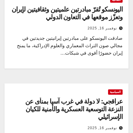
اليونسكو تُقرّ مبادرتين علميتين وثقافيتين لإيران
وتعزّز موقعها في التعاون الدولي
نوفمبر 16, 2025
صادقت اليونسكو على مبادرتين إيرانيتين جديدتين في
مجالي صون التراث المعماري والعلوم الإدراكية، ما يمنح
إيران حضورًا أقوى في شبكات…
السياسية
عراقجي: لا دولة في غرب آسيا بمنأى عن
النزعة التوسعية العسكرية والأمنية للكيان
الإسرائيلي
نوفمبر 16, 2025