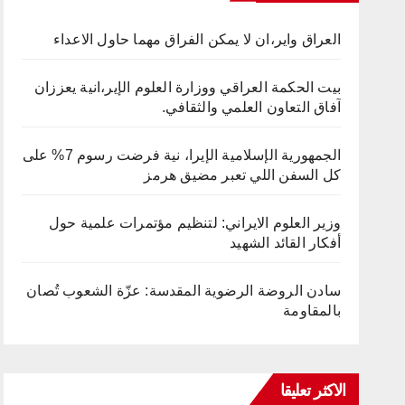
العراق واير،ان لا يمكن الفراق مهما حاول الاعداء
بيت الحكمة العراقي ووزارة العلوم الإير،انية يعززان
آفاق التعاون العلمي والثقافي.
الجمهورية الإسلامية الإيرا، نية فرضت رسوم 7% على
كل السفن اللي تعبر مضيق هرمز
وزير العلوم الايراني: لتنظيم مؤتمرات علمية حول
أفكار القائد الشهيد
سادن الروضة الرضوية المقدسة: عزّة الشعوب تُصان
بالمقاومة
الاكثر تعليقا