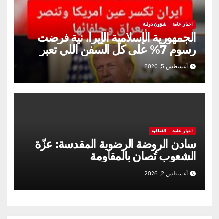
اخبار عامة
شؤون دولية
الجمهورية الإسلامية الإيرا، نية فرضت
رسوم 7% على كل السفن اللي تعبر
مضيق هرمز
أغسطس 5, 2026
اخبار عامة
الثقافية
سادن الروضة الرضوية المقدسة: عزّة
الشعوب تُصان بالمقاومة
أغسطس 2, 2026