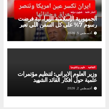
اخبار عامة
شؤون دولية
الجمهورية الإسلامية الإيرا، نية فرضت
رسوم 7% على كل السفن اللي تعبر
مضيق هرمز
أغسطس 5, 2026
الثقافية
علوم وتكنلوجيا
وزير العلوم الايراني: لتنظيم مؤتمرات
علمية حول أفكار القائد الشهيد
أغسطس 2, 2026