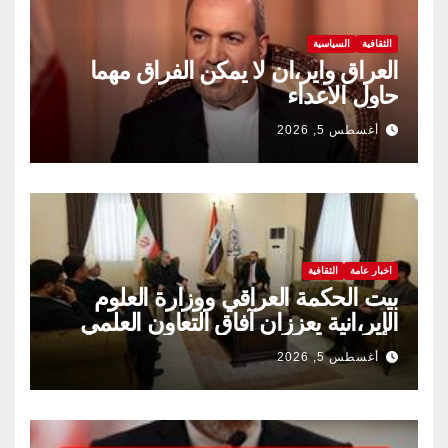
الثقافية
السياسية
العراق واير،ان لا يمكن الفراق مهما
حاول الاعداء
أغسطس 5, 2026
اخبار عامة
الثقافية
بيت الحكمة العراقي ووزارة العلوم
الإير،انية يعززان آفاق التعاون العلمي
والثقافي.
أغسطس 5, 2026