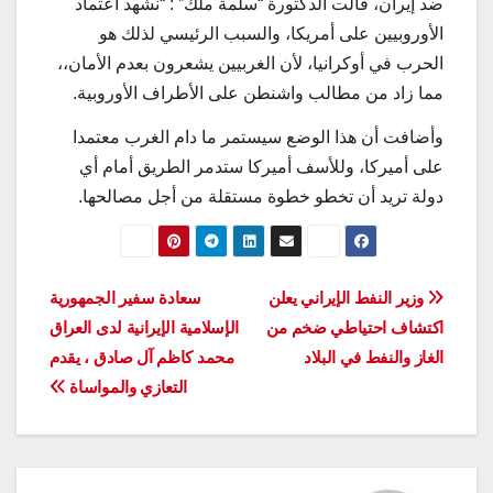
ضد إيران، قالت الدكتورة “سلمة ملك” : “نشهد اعتماد
الأوروبيين على أمريكا، والسبب الرئيسي لذلك هو
الحرب في أوكرانيا، لأن الغربيين يشعرون بعدم الأمان،،
مما زاد من مطالب واشنطن على الأطراف الأوروبية.
وأضافت أن هذا الوضع سيستمر ما دام الغرب معتمدا
على أميركا، وللأسف أميركا ستدمر الطريق أمام أي
دولة تريد أن تخطو خطوة مستقلة من أجل مصالحها.
تصفّح
وزير النفط الإيراني يعلن
سعادة سفير الجمهورية
اكتشاف احتياطي ضخم من
الإسلامية الإيرانية لدى العراق
المقالات
الغاز والنفط في البلاد
محمد كاظم آل صادق ، يقدم
التعازي والمواساة