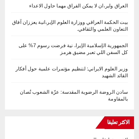
العراق واير،ان لا يمكن الفراق مهما حاول الاعداء
بيت الحكمة العراقي ووزارة العلوم الإير،انية يعززان آفاق
التعاون العلمي والثقافي.
الجمهورية الإسلامية الإيرا، نية فرضت رسوم 7% على
كل السفن اللي تعبر مضيق هرمز
وزير العلوم الايراني: لتنظيم مؤتمرات علمية حول أفكار
القائد الشهيد
سادن الروضة الرضوية المقدسة: عزّة الشعوب تُصان
بالمقاومة
الاكثر تعليقا