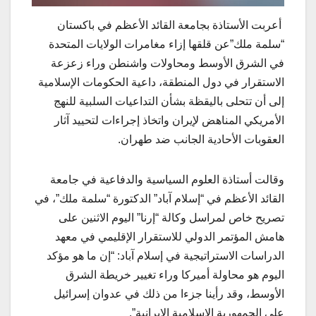
أعربت الأستاذة بجامعة القائد الأعظم في باكستان
“سلمة ملك”عن قلقها إزاء مغامرات الولايات المتحدة
في الشرق الأوسط ومحاولات واشنطن وراء زعزعة
الاستقرار في دول المنطقة، داعية الحكومات الإسلامية
إلى أن تتحلى باليقظة بشأن التداعیات السلبية للنهج
الأمريكي المناهض لإيران واتخاذ إجراءات لتحييد آثار
العقوبات الأحادية الجانب ضد طهران.
وقالت أستاذة العلوم السياسية والدفاعية في جامعة
القائد الأعظم في “إسلام آباد” الدكتورة “سلمة ملك”، في
تصریح خاص لمراسل وکالة “إرنا” اليوم الاثنين على
هامش المؤتمر الدولي للاستقرار الإقليمي في معهد
الدراسات الاستراتيجية في إسلام آباد: “إن ما هو مؤكد
اليوم هو محاولة أميركا وراء تغيير خريطة الشرق
الأوسط، وقد رأينا جزءا من ذلك في عدوان إسرائيل
على الجمهورية الإسلامية الإيرانية”.