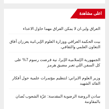
اعلى مشاهدة
العراق واير،ان لا يمكن الفراق مهما حاول الاعداء
بيت الحكمة العراقي ووزارة العلوم الإير،انية يعززان آفاق
التعاون العلمي والثقافي.
الجمهورية الإسلامية الإيرا، نية فرضت رسوم 7% على
كل السفن اللي تعبر مضيق هرمز
وزير العلوم الايراني: لتنظيم مؤتمرات علمية حول أفكار
القائد الشهيد
سادن الروضة الرضوية المقدسة: عزّة الشعوب تُصان
بالمقاومة