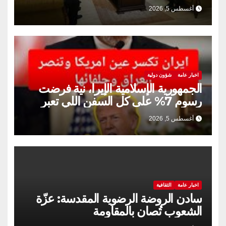
والثقافي.
أغسطس 5, 2026
اخبار عامة
شؤون دولية
الجمهورية الإسلامية الإيرا، نية فرضت
رسوم 7% على كل السفن اللي تعبر
مضيق هرمز
أغسطس 5, 2026
اخبار عامة
الثقافية
سادن الروضة الرضوية المقدسة: عزّة
الشعوب تُصان بالمقاومة