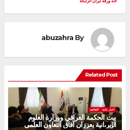
لانه ورقة ايران الرابحة
abuzahra
By
Related Post
اخبار عامة
الثقافية
بيت الحكمة العراقي ووزارة العلوم
الإير،انية يعززان آفاق التعاون العلمي