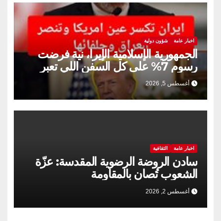
اخبار عامة
شؤون دولية
الجمهورية الإسلامية الإيرا، نية فرضت
رسوم 7% على كل السفن اللي تعبر
مضيق هرمز
أغسطس 5, 2026
اخبار عامة
الثقافية
سادن الروضة الرضوية المقدسة: عزّة
الشعوب تُصان بالمقاومة
أغسطس 2, 2026