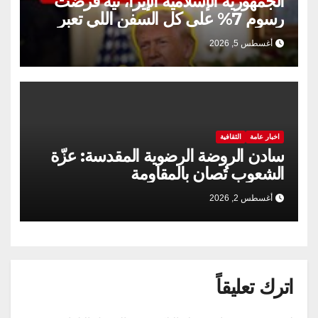
الجمهورية الإسلامية الإيرا، نية فرضت
رسوم 7% على كل السفن اللي تعبر
مضيق هرمز
أغسطس 5, 2026
اخبار عامة
الثقافية
سادن الروضة الرضوية المقدسة: عزّة
الشعوب تُصان بالمقاومة
أغسطس 2, 2026
اترك تعليقاً