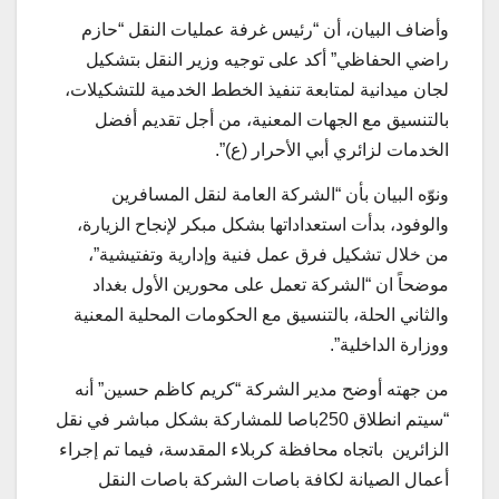
وأضاف البيان، أن “رئيس غرفة عمليات النقل “حازم
راضي الحفاظي” أكد على توجيه وزير النقل بتشكيل
لجان ميدانية لمتابعة تنفيذ الخطط الخدمية للتشكيلات،
بالتنسيق مع الجهات المعنية، من أجل تقديم أفضل
الخدمات لزائري أبي الأحرار (ع)”.
ونوّه البيان بأن “الشركة العامة لنقل المسافرين
والوفود، بدأت استعداداتها بشكل مبكر لإنجاح الزيارة،
من خلال تشكيل فرق عمل فنية وإدارية وتفتيشية”،
موضحاً ان “الشركة تعمل على محورين الأول بغداد
والثاني الحلة، بالتنسيق مع الحكومات المحلية المعنية
ووزارة الداخلية”.
من جهته أوضح مدير الشركة “كريم كاظم حسين” أنه
“سيتم انطلاق 250باصا للمشاركة بشكل مباشر في نقل
الزائرين باتجاه محافظة كربلاء المقدسة، فيما تم إجراء
أعمال الصيانة لكافة باصات الشركة باصات النقل