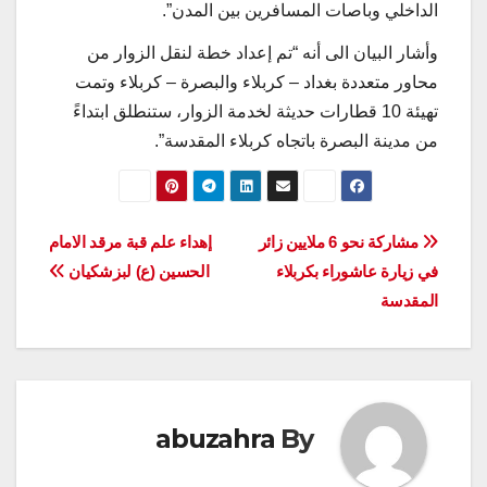
الداخلي وباصات المسافرين بين المدن”.
وأشار البيان الى أنه “تم إعداد خطة لنقل الزوار من
محاور متعددة بغداد – كربلاء والبصرة – كربلاء وتمت
تهيئة 10 قطارات حديثة لخدمة الزوار، ستنطلق ابتداءً
من مدينة البصرة باتجاه كربلاء المقدسة”.
تصفّح
مشاركة نحو 6 ملايين زائر
إهداء علم قبة مرقد الامام
في زيارة عاشوراء بكربلاء
الحسين (ع) لبزشکیان
المقالات
المقدسة
abuzahra
By