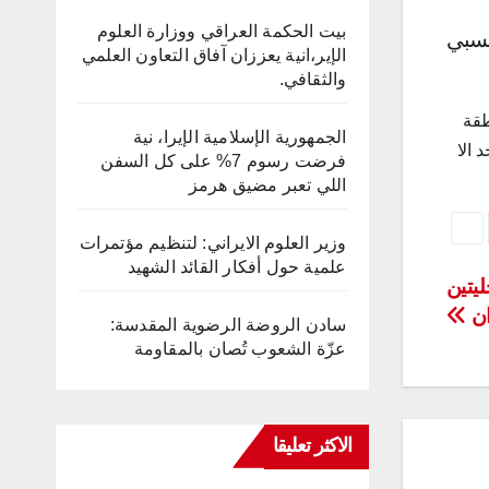
بيت الحكمة العراقي ووزارة العلوم
 نسبي
الإير،انية يعززان آفاق التعاون العلمي
والثقافي.
طقة
الجمهورية الإسلامية الإيرا، نية
اء يوم امس الاحد الا
فرضت رسوم 7% على كل السفن
اللي تعبر مضيق هرمز
وزير العلوم الايراني: لتنظيم مؤتمرات
علمية حول أفكار القائد الشهيد
خليتين
ان
سادن الروضة الرضوية المقدسة:
عزّة الشعوب تُصان بالمقاومة
الاكثر تعليقا