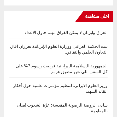
اعلى مشاهدة
العراق واير،ان لا يمكن الفراق مهما حاول الاعداء
بيت الحكمة العراقي ووزارة العلوم الإير،انية يعززان آفاق
التعاون العلمي والثقافي.
الجمهورية الإسلامية الإيرا، نية فرضت رسوم 7% على
كل السفن اللي تعبر مضيق هرمز
وزير العلوم الايراني: لتنظيم مؤتمرات علمية حول أفكار
القائد الشهيد
سادن الروضة الرضوية المقدسة: عزّة الشعوب تُصان
بالمقاومة