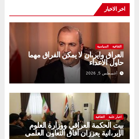
اخر الاخبار
الثقافية
السياسية
العراق واير،ان لا يمكن الفراق مهما
حاول الاعداء
أغسطس 5, 2026
اخبار عامة
الثقافية
بيت الحكمة العراقي ووزارة العلوم
الإير،انية يعززان آفاق التعاون العلمي