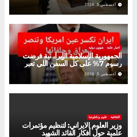
والثقافي.
أغسطس 5, 2026
اخبار عامة
شؤون دولية
الجمهورية الإسلامية الإيرا، نية فرضت
رسوم 7% على كل السفن اللي تعبر
مضيق هرمز
أغسطس 5, 2026
الثقافية
علوم وتكنلوجيا
وزير العلوم الايراني: لتنظيم مؤتمرات
علمية حول أفكار القائد الشهيد