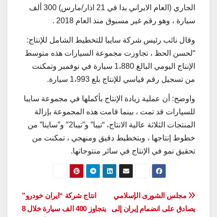
الجاري (العام الايراني بدا في 21 اذار/مارس) 300 ألف
سيارة ، وهو رقم غير مسبوق منذ العام 2018 .
وقال نائب رئيس شركة سايبا للتخطيط الشامل للإنتاج:
“لحسن الحظ ، تجاوزت مجموعة السيارات هذه متوسط ​​
الإنتاج اليومي البالغ 1،880 سيارة في نوفمبر وتمكنت
من تسجيل رقم قياسي للإنتاج بلغ 1،993 سيارة.
واوضح: أن عملية زيادة الإنتاج بأكملها في مجموعة سايبا
للسيارات قد تمت ، بينما قامت هذه المجموعة بإزالة
المنتجات الثلاثة عالية الانتاج، “تيبا” و”تيبا2″ و”ساينا” من
خطوط إنتاجها ، وبتخطيط دقيق ومنهجي ، تمكنت من
تحقيق نمو في الإنتاج في سائر منتوجاتها.
تصفّح
مجلس الشورى الإسلامي
انتاج شركة “ايران خودرو”
يصادق على انضمام إيران إلى
يتجاوز 400 الف سيارة خلال 8