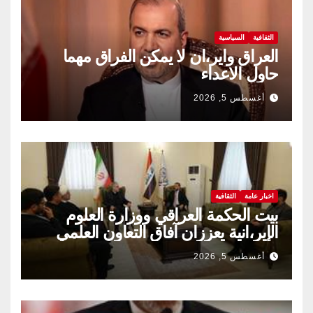
الثقافية
السياسية
العراق واير،ان لا يمكن الفراق مهما
حاول الاعداء
أغسطس 5, 2026
اخبار عامة
الثقافية
بيت الحكمة العراقي ووزارة العلوم
الإير،انية يعززان آفاق التعاون العلمي
والثقافي.
أغسطس 5, 2026