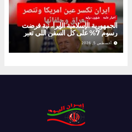
اخبار عامة
شؤون دولية
الجمهورية الإسلامية الإيرا، نية فرضت
رسوم 7% على كل السفن اللي تعبر
مضيق هرمز
أغسطس 5, 2026