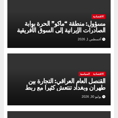
الاقتصادية
مسؤول: منطقة “ماكو” الحرة بوابة
الصادرات الإيرانية إلى السوق الأفريقية
أغسطس 1, 2026
الاقتصادية
السياسية
القنصل العام العراقي: التجارة بين
طهران وبغداد تنتعش كثيرا مع ربط
السكك الحديدية
يوليو 30, 2026