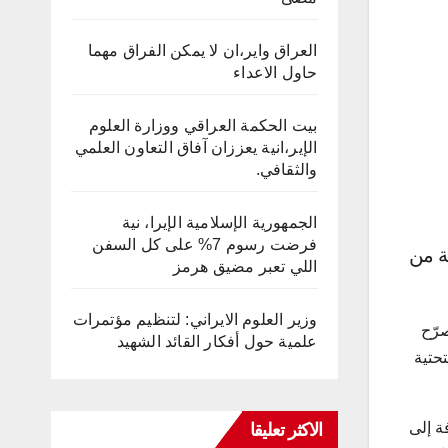
العراق واير،ان لا يمكن الفراق مهما
حاول الاعداء
بيت الحكمة العراقي ووزارة العلوم
الإير،انية يعززان آفاق التعاون العلمي
والثقافي.
الجمهورية الإسلامية الإيرا، نية
فرضت رسوم 7% على كل السفن
 في المحافظة، واعلن أنه تم ترميم أكثر من ٧٠ بالمئة من
اللي تعبر مضيق هرمز
وزير العلوم الايراني: لتنظيم مؤتمرات
رّح
علمية حول أفكار القائد الشهيد
تحتية
الاكثر تعليقا
وحدة سكنية بالإضافة إلى