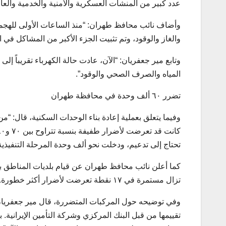
عدد كبير من المنشآت العسكرية والأمنية والخدمية والعامة. كما تضررت حوالي ١١ ألف مركبة، ب
وأضاف نائب محافظ طهران: “منذ الساعات الأولى للهجمات،
والغاز والوقود، وتم تثبيت الجزء الأكبر من المشاكل في الأي
وتابع مير جعفريان: “الآن، عادت حالة الكهرباء تقريباً إ
المياه والصرف الصحي والوقود”.
تضرر ٦٠ ألف وحدة في محافظة طهران
تحتاج إلى تدعيم، ودخلت نحو ألف وحدة المرحلة التنفيذية
كما أعلن نائب محافظ طهران عن قيام بلديات المناطق بر
تزال مستمرة في ١٧ نقطة تعرضت لأضرار أكثر خطورة.