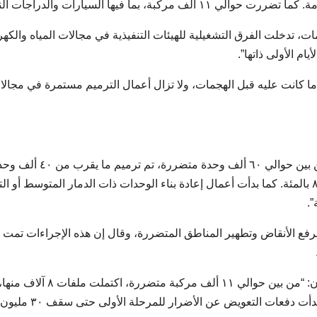
ما فيها السيارات والدراجات النارية”.
 تدخلت الفرق التشغيلية للهيئات التنفيذية في مجالات المياه والكهر
ام الأولى ذاتها”.
لى ما كانت عليه قبل الهجمات، ولا تزال أعمال الترميم مستمرة في مجال
وفيما يتعلق بعملية إعادة بناء الوحدات السكنية، قال: “من بين حوالي ٦٠ ألف وحدة متضررة، تم ترميم ما
كانت قد تعرضت لأضرار طفيفة بنسبة تتراوح بين ٧٠ و٨٠ بالمئة. كما بدأت أعمال إعادة بناء الوحدات ذات الدمار المتوسط أو ا
”.
فع الأنقاض وتطهير المناطق المتضررة، وقال إن هذه الإجراءات تمت و
وفي توضيحه حول المركبات المتضررة، قال مير جعفريان: “من بين حوالي ١١ ألف مركبة متض
تقييمها من قبل البنك المركزي وشركة التأمين الإيرانية. بدأت دفعات التعويض عن الأضرار للمرحلة الأولى حتى سقف ٣٠ مليون