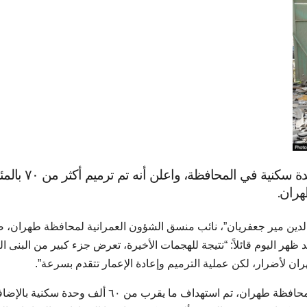
أشار نائب محافظ طهران، إلى تضرر ٦٠ ألف وحدة سكنية
هران.
ل الدين مير جعفريان”، نائب منسق الشؤون العمرانية لمحافظة طهران، ص
هر اليوم قائلاً: “نتيجة للهجمات الأخيرة، تعرض جزء كبير من البنى ال
 لأضرار، لكن عملية الترميم وإعادة الإعمار تتقدم بسرعة”.
وأشار نائب المحافظ إلى حجم الأضرار الكبير قائلاً: “في محافظة طهران، تم استهداف ما يقرب من ٦٠ ألف 