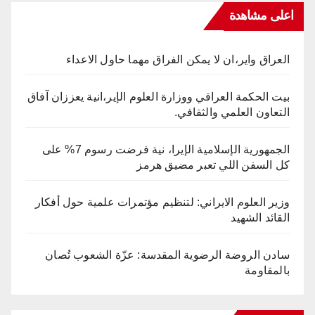
اعلى مشاهدة
العراق واير،ان لا يمكن الفراق مهما حاول الاعداء
بيت الحكمة العراقي ووزارة العلوم الإير،انية يعززان آفاق
التعاون العلمي والثقافي.
الجمهورية الإسلامية الإيرا، نية فرضت رسوم 7% على
كل السفن اللي تعبر مضيق هرمز
وزير العلوم الايراني: لتنظيم مؤتمرات علمية حول أفكار
القائد الشهيد
سادن الروضة الرضوية المقدسة: عزّة الشعوب تُصان
بالمقاومة