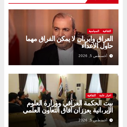
الثقافية
السياسية
العراق واير،ان لا يمكن الفراق مهما
حاول الاعداء
أغسطس 5, 2026
اخبار عامة
الثقافية
بيت الحكمة العراقي ووزارة العلوم
الإير،انية يعززان آفاق التعاون العلمي
والثقافي.
أغسطس 5, 2026