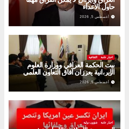
حاول الاعداء
أغسطس 5, 2026
اخبار عامة
الثقافية
بيت الحكمة العراقي ووزارة العلوم
الإير،انية يعززان آفاق التعاون العلمي
والثقافي.
أغسطس 5, 2026
اخبار عامة
شؤون دولية