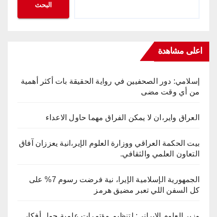
البحث
اعلى مشاهدة
إسلامي: دور الصحفيين في رواية الحقيقة بات أكثر أهمية
من أي وقت مضى
العراق واير،ان لا يمكن الفراق مهما حاول الاعداء
بيت الحكمة العراقي ووزارة العلوم الإير،انية يعززان آفاق
التعاون العلمي والثقافي.
الجمهورية الإسلامية الإيرا، نية فرضت رسوم 7% على
كل السفن اللي تعبر مضيق هرمز
وزير العلوم الايراني: لتنظيم مؤتمرات علمية حول أفكار