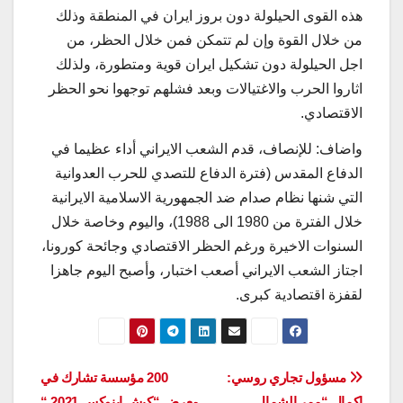
هذه القوى الحيلولة دون بروز ايران في المنطقة وذلك
من خلال القوة وإن لم تتمكن فمن خلال الحظر، من
اجل الحيلولة دون تشكيل ايران قوية ومتطورة، ولذلك
اثاروا الحرب والاغتيالات وبعد فشلهم توجهوا نحو الحظر
الاقتصادي.
واضاف: للإنصاف، قدم الشعب الايراني أداء عظيما في
الدفاع المقدس (فترة الدفاع للتصدي للحرب العدوانية
التي شنها نظام صدام ضد الجمهورية الاسلامية الايرانية
خلال الفترة من 1980 الى 1988)، واليوم وخاصة خلال
السنوات الاخيرة ورغم الحظر الاقتصادي وجائحة كورونا،
اجتاز الشعب الايراني أصعب اختبار، وأصبح اليوم جاهزا
لقفزة اقتصادية كبرى.
تصفّح
مسؤول تجاري روسي:
200 مؤسسة تشارك في
اكمال “ممر الشمال ـ
معرض “كيش إينوكس 2021 “