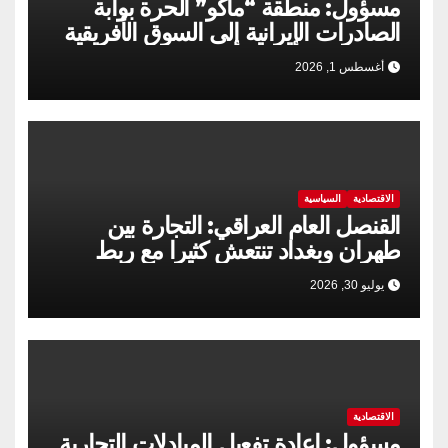
مسؤول: منطقة “ماكو” الحرة بوابة
الصادرات الإيرانية إلى السوق الأفريقية
أغسطس 1, 2026
الاقتصادية
السياسية
القنصل العام العراقي: التجارة بين
طهران وبغداد تنتعش كثيرا مع ربط
السكك الحديدية
يوليو 30, 2026
الاقتصادية
مسؤول: إعادة تفعيل المبادلات التجارية