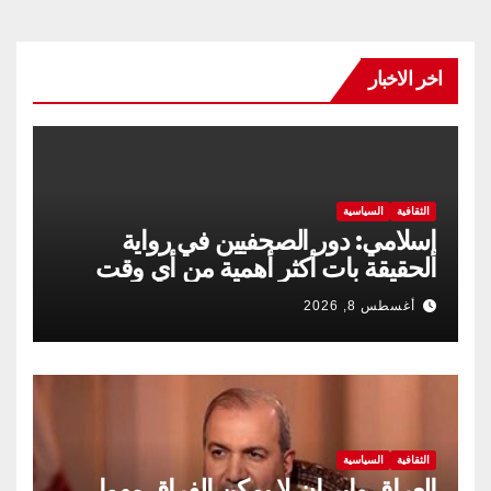
اخر الاخبار
الثقافية
السياسية
إسلامي: دور الصحفيين في رواية
الحقيقة بات أكثر أهمية من أي وقت
مضى
أغسطس 8, 2026
الثقافية
السياسية
العراق واير،ان لا يمكن الفراق مهما