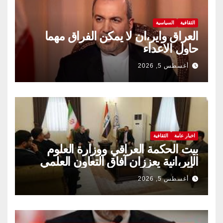
الثقافية
السياسية
العراق واير،ان لا يمكن الفراق مهما
حاول الاعداء
أغسطس 5, 2026
اخبار عامة
الثقافية
بيت الحكمة العراقي ووزارة العلوم
الإير،انية يعززان آفاق التعاون العلمي
والثقافي.
أغسطس 5, 2026