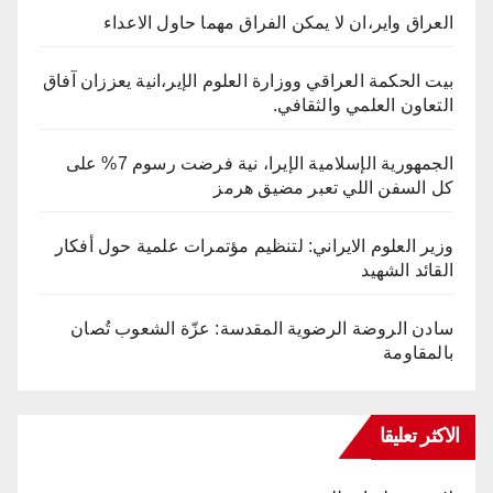
العراق واير،ان لا يمكن الفراق مهما حاول الاعداء
بيت الحكمة العراقي ووزارة العلوم الإير،انية يعززان آفاق
التعاون العلمي والثقافي.
الجمهورية الإسلامية الإيرا، نية فرضت رسوم 7% على
كل السفن اللي تعبر مضيق هرمز
وزير العلوم الايراني: لتنظيم مؤتمرات علمية حول أفكار
القائد الشهيد
سادن الروضة الرضوية المقدسة: عزّة الشعوب تُصان
بالمقاومة
الاكثر تعليقا