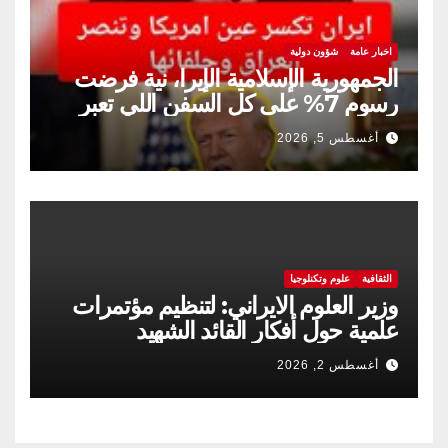
اخبار عامة
شؤون دولية
الجمهورية الإسلامية الإيرا، نية فرضت
رسوم 7% على كل السفن اللي تعبر
مضيق هرمز
أغسطس 5, 2026
الثقافية
علوم وتكنلوجيا
وزير العلوم الايراني: لتنظيم مؤتمرات
علمية حول أفكار القائد الشهيد
أغسطس 2, 2026