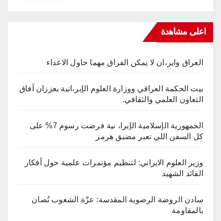
اعلى مشاهدة
العراق واير،ان لا يمكن الفراق مهما حاول الاعداء
بيت الحكمة العراقي ووزارة العلوم الإير،انية يعززان آفاق
التعاون العلمي والثقافي.
الجمهورية الإسلامية الإيرا، نية فرضت رسوم 7% على
كل السفن اللي تعبر مضيق هرمز
وزير العلوم الايراني: لتنظيم مؤتمرات علمية حول أفكار
القائد الشهيد
سادن الروضة الرضوية المقدسة: عزّة الشعوب تُصان
بالمقاومة