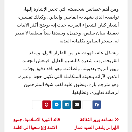
ومن أهم خصائص شخصيته التي تجدر الإشارة إليها،
تواضعه الذي يشهد به القاصي والداني، وكذلك تفسيره
أشعار كبار الشعراء العرب، حيث إنه يوضح أكثر الابيات
تعقيدا، ببيان سلس، وجميل، وينقدها نقداً منطقيا لا نظير
له، يسحر السامع بكلماته العذبة.
وبشكل عام، فهو شاعر من الطراز الاول، ومتقد
القريحة، يهب شعره كالنسيم العليل فينعش الجسد،
ويبهر الروح بعذوبته، ولطافته. وهو ناقد دقيق يجذب
الذهن، لآرائه ببحوثه المتكاملة التي تكون حجة، وعبرة.
وهو مترجم بارع، ينطبق عليه لقب شيخ المترجمين
لرصانة تعابيره، وتطابقها.
تصفّح
مساعد وزير الثقافة
قائد الثورة الاسلامية: جميع
الإيراني يلتقي السيد عمار
الائمة (ع) سعوا الى اقامة