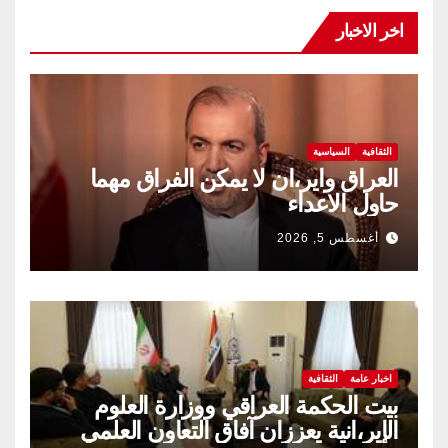
اخر الاخبار
الثقافية
السياسية
العراق واير،ان لا يمكن الفراق مهما
حاول الاعداء
أغسطس 5, 2026
اخبار عامة
الثقافية
بيت الحكمة العراقي ووزارة العلوم
الإير،انية يعززان آفاق التعاون العلمي