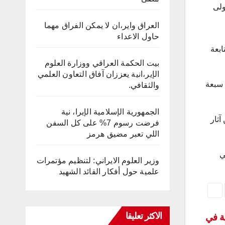
ولى
العراق واير،ان لا يمكن الفراق مهما
حاول الاعداء
ابعة
بيت الحكمة العراقي ووزارة العلوم
الإير،انية يعززان آفاق التعاون العلمي
 سبعة
والثقافي.
الجمهورية الإسلامية الإيرا، نية
آثار
فرضت رسوم 7% على كل السفن
اللي تعبر مضيق هرمز
ي
وزير العلوم الايراني: لتنظيم مؤتمرات
علمية حول أفكار القائد الشهيد
الاكثر تعليقا
ية في