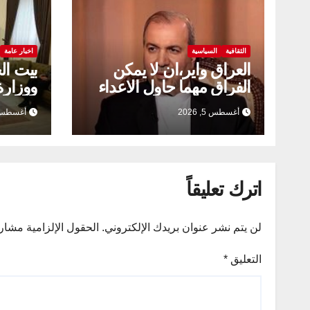
الثقافية
السياسية
اخبار عامة
العراق واير،ان لا يمكن
بيت ال
الفراق مهما حاول الاعداء
ووزارة 
يعززان
أغسطس 5, 2026
أغسطس 5, 26
العلمي
اترك تعليقاً
لن يتم نشر عنوان بريدك الإلكتروني.
الحقول الإلزامية مشار إ
التعليق
*