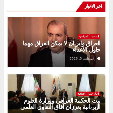
اخر الاخبار
الثقافية
السياسية
العراق واير،ان لا يمكن الفراق مهما
حاول الاعداء
أغسطس 5, 2026
اخبار عامة
الثقافية
بيت الحكمة العراقي ووزارة العلوم
الإير،انية يعززان آفاق التعاون العلمي