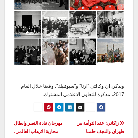
ويذكر، ان وكالتي “ارنا” و”سبوتنيك”، وقعتا خلال العام
2017، مذكرة للتعاون الاعلامي المشترك.
تصفّح
زاكاني: عقد التوأمة بين
مهرجان قادة النصر وابطال
طهران والنجف حلمنا
محاربة الارهاب العالمي،
المقالات