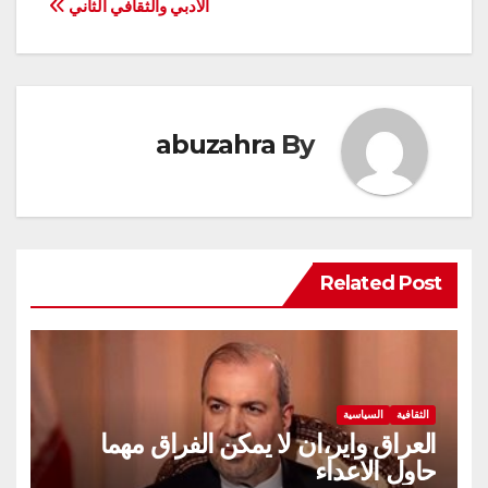
الادبي والثقافي الثاني
abuzahra
By
Related Post
الثقافية
السياسية
العراق واير،ان لا يمكن الفراق مهما
حاول الاعداء