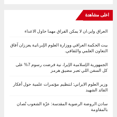
اعلى مشاهدة
العراق واير،ان لا يمكن الفراق مهما حاول الاعداء
بيت الحكمة العراقي ووزارة العلوم الإير،انية يعززان آفاق
التعاون العلمي والثقافي.
الجمهورية الإسلامية الإيرا، نية فرضت رسوم 7% على
كل السفن اللي تعبر مضيق هرمز
وزير العلوم الايراني: لتنظيم مؤتمرات علمية حول أفكار
القائد الشهيد
سادن الروضة الرضوية المقدسة: عزّة الشعوب تُصان
بالمقاومة