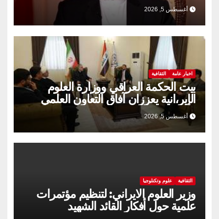
أغسطس 5, 2026
اخبار عامة
الثقافية
بيت الحكمة العراقي ووزارة العلوم
الإير،انية يعززان آفاق التعاون العلمي
والثقافي.
أغسطس 5, 2026
الثقافية
علوم وتكنلوجيا
وزير العلوم الايراني: لتنظيم مؤتمرات
علمية حول أفكار القائد الشهيد