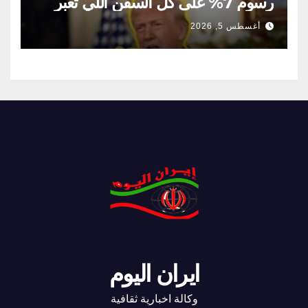
رسوم 7% على كل السفن اللي تعبر
مضيق هرمز
أغسطس 5, 2026
ايران اليوم
وكالة اخبارية ثقافية