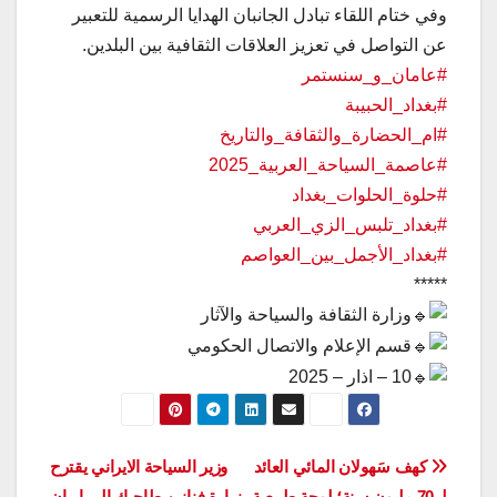
وفي ختام اللقاء تبادل الجانبان الهدايا الرسمية للتعبير
عن التواصل في تعزيز العلاقات الثقافية بين البلدين.
#عامان_و_سنستمر
#بغداد_الحبيبة
#ام_الحضارة_والثقافة_والتاريخ
#عاصمة_السياحة_العربية_2025
#حلوة_الحلوات_بغداد
#بغداد_تلبس_الزي_العربي
#بغداد_الأجمل_بين_العواصم
*****
وزارة الثقافة والسياحة والآثار
قسم الإعلام والاتصال الحكومي
10 – اذار – 202‪5
تصفّح
كهف سَهولان المائي العائد
وزير السياحة الايراني يقترح
لـ 70 مليون سنة؛ لوحة طبيعية
زيارة فنانين طاجيك الى ايران