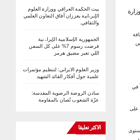
بيت الحكمة العراقي ووزارة العلوم
وزارة
الإير،انية يعززان آفاق التعاون العلمي
والثقافي.
افة
الجمهورية الإسلامية الإيرا، نية
ين
فرضت رسوم 7% على كل السفن
اللي تعبر مضيق هرمز
وزير العلوم الايراني: لتنظيم مؤتمرات
علمية حول أفكار القائد الشهيد
 في
سادن الروضة الرضوية المقدسة:
عزّة الشعوب تُصان بالمقاومة
 على
الاكثر تعليقا
المستوى
.