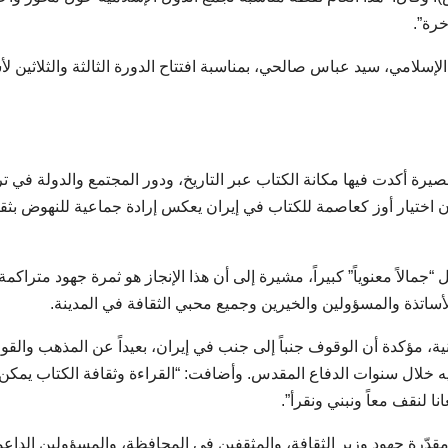
خرة”.
الإسلامي، سيد عباس صالحي، بمناسبة افتتاح الدورة الثالثة والثلاثين ل
رة أكدت فيها مكانة الكتاب عبر التاريخ، ودور المجتمع والدولة في ت
إن اختيار أوز كعاصمة للكتاب في إيران يعكس إرادة جماعية للنهوض بثق
مالاً معنوياً” كبيراً، مشيرة إلى أن هذا الإنجاز هو ثمرة جهود متراكمة
أساتذة والمسؤولين والخيرين وجميع محبي الثقافة في المدينة.
، مؤكدة أن الوقوف جنباً إلى جنب في إيران، بعيداً عن المذهب والقو
يه خلال سنوات الدفاع المقدس. وأضافت: “القراءة وثقافة الكتاب يمكن
ا لنقف معاً ونبني ونقرأ”.
مقدّرة جهود وزير الثقافة، والمثقفين في المحافظة، والمسؤولين الداع