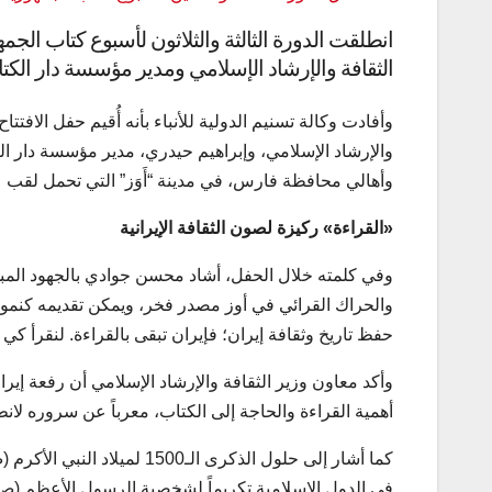
انطلقت الدورة الثالثة والثلاثون لأسبوع كتاب الجم
الثقافة والإرشاد الإسلامي ومدير مؤسسة دار الكتا
وأفادت وكالة تسنيم الدولية للأنباء بأنه أُقيم حفل الاف
والإرشاد الإسلامي، وإبراهيم حيدري، مدير مؤسسة دار ال
وأهالي محافظة فارس، في مدينة “أَوَز” التي تحمل لقب 
«القراءة» ركيزة لصون الثقافة الإيرانية
وفي كلمته خلال الحفل، أشاد محسن جوادي بالجهود المبذول
والحراك القرائي في أوز مصدر فخر، ويمكن تقديمه كنموذج
حفظ تاريخ وثقافة إيران؛ فإيران تبقى بالقراءة. لنقرأ كي 
وأكد معاون وزير الثقافة والإرشاد الإسلامي أن رفعة إير
أهمية القراءة والحاجة إلى الكتاب، معرباً عن سروره لانط
كما أشار إلى حلول الذكرى ا
في الدول الإسلامية تكريماً لشخصية الرسول الأعظم (ص).