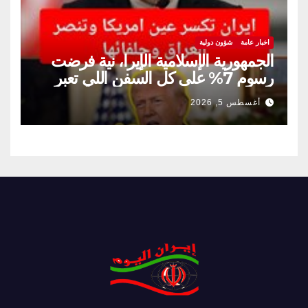
اخبار عامة
شؤون دولية
الجمهورية الإسلامية الإيرا، نية فرضت
رسوم 7% على كل السفن اللي تعبر
مضيق هرمز
أغسطس 5, 2026