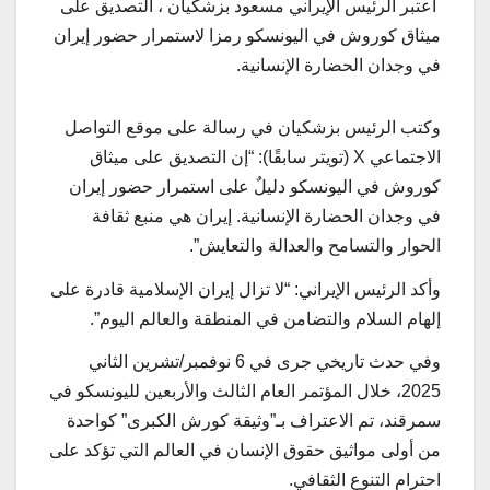
اعتبر الرئيس الإيراني مسعود بزشكيان ، التصديق على
ميثاق كوروش في اليونسكو رمزا لاستمرار حضور إيران
في وجدان الحضارة الإنسانية.
وكتب الرئيس بزشكيان في رسالة على موقع التواصل
الاجتماعي X (تويتر سابقًا): “إن التصديق على ميثاق
كوروش في اليونسكو دليلٌ على استمرار حضور إيران
في وجدان الحضارة الإنسانية. إيران هي منبع ثقافة
الحوار والتسامح والعدالة والتعايش”.
وأكد الرئيس الإيراني: “لا تزال إيران الإسلامية قادرة على
إلهام السلام والتضامن في المنطقة والعالم اليوم”.
وفي حدث تاريخي جرى في 6 نوفمبر/تشرين الثاني
2025، خلال المؤتمر العام الثالث والأربعين لليونسكو في
سمرقند، تم الاعتراف بـ”وثيقة كورش الكبرى” كواحدة
من أولى مواثيق حقوق الإنسان في العالم التي تؤكد على
احترام التنوع الثقافي.