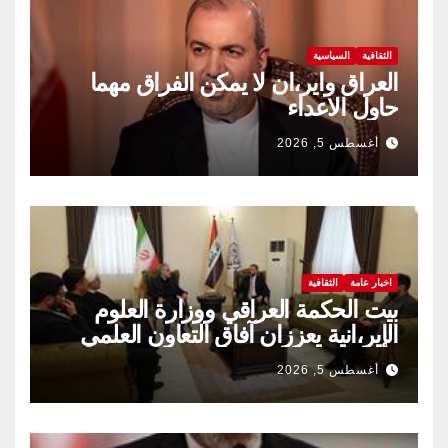
الثقافية
السياسية
العراق واير،ان لا يمكن الفراق مهما
حاول الاعداء
أغسطس 5, 2026
اخبار عامة
الثقافية
بيت الحكمة العراقي ووزارة العلوم
الإير،انية يعززان آفاق التعاون العلمي
والثقافي.
أغسطس 5, 2026