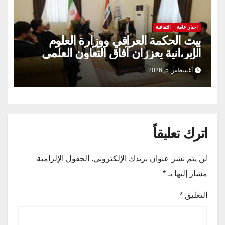
اخبار عامة
الثقافية
بيت الحكمة العراقي ووزارة العلوم
الإير،انية يعززان آفاق التعاون العلمي
والثقافي.
أغسطس 5, 2026
اترك تعليقاً
لن يتم نشر عنوان بريدك الإلكتروني.
الحقول الإلزامية
مشار إليها بـ
*
التعليق
*