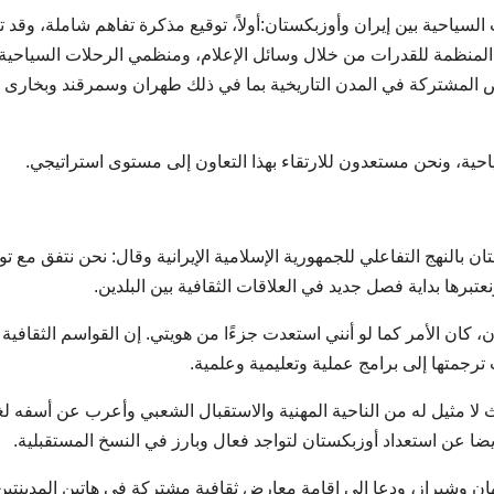
ت السياحية بين إيران وأوزبكستان:أولاً، توقيع مذكرة تفاهم شاملة، وقد ت
دة المنظمة للقدرات من خلال وسائل الإعلام، ومنظمي الرحلات السياحية
عارض المشتركة في المدن التاريخية بما في ذلك طهران وسمرقند وبخارى
سياحية، ونحن مستعدون للارتقاء بهذا التعاون إلى مستوى استراتيجي.
بالنهج التفاعلي للجمهورية الإسلامية الإيرانية وقال: نحن نتفق مع تو
عتبرها بداية فصل جديد في العلاقات الثقافية بين البلدين.
، كان الأمر كما لو أنني استعدت جزءًا من هويتي. إن القواسم الثقافية
ترجمتها إلى برامج عملية وتعليمية وعلمية.
مثيل له من الناحية المهنية والاستقبال الشعبي وأعرب عن أسفه لغي
ضا عن استعداد أوزبكستان لتواجد فعال وبارز في النسخ المستقبلية.
ن وشيراز، ودعا إلى إقامة معارض ثقافية مشتركة في هاتين المدينتين