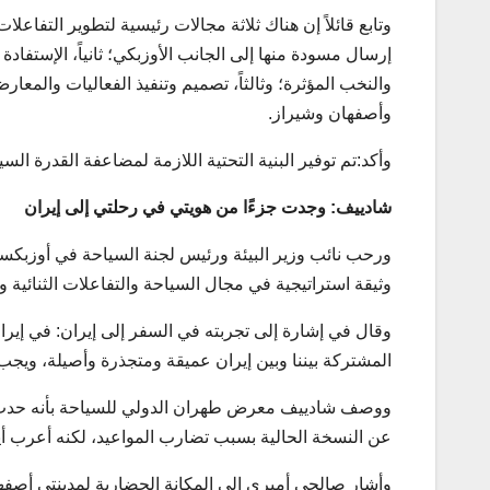
وتابع قائلاً إن هناك ثلاثة مجالات رئيسية لتطوير التفاعلا
إرسال مسودة منها إلى الجانب الأوزبكي؛ ثانياً، الإستفا
والنخب المؤثرة؛ وثالثاً، تصميم وتنفيذ الفعاليات والم
وأصفهان وشيراز.
وأكد:تم توفير البنية التحتية اللازمة لمضاعفة القدرة ال
شاديیف: وجدت جزءًا من هويتي في رحلتي إلى إيران
ورحب نائب وزير البيئة ورئيس لجنة السياحة في أوزبكستان 
وثيقة استراتيجية في مجال السياحة والتفاعلات الثنائية ون
وقال في إشارة إلى تجربته في السفر إلى إيران: في إيران
المشتركة بيننا وبين إيران عميقة ومتجذرة وأصيلة، ويجب 
ووصف شادييف معرض طهران الدولي للسياحة بأنه حدث لا 
عن النسخة الحالية بسبب تضارب المواعيد، لكنه أعرب أي
وأشار صالحي أميري إلى المكانة الحضارية لمدينتي أصفها