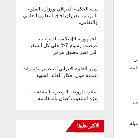
بيت الحكمة العراقي ووزارة العلوم
الإير،انية يعززان آفاق التعاون العلمي
والثقافي.
الجمهورية الإسلامية الإيرا، نية
فرضت رسوم 7% على كل السفن
اللي تعبر مضيق هرمز
لى
امة
وزير العلوم الايراني: لتنظيم مؤتمرات
علمية حول أفكار القائد الشهيد
سادن الروضة الرضوية المقدسة:
عزّة الشعوب تُصان بالمقاومة
لى
يلة
الاكثر تعليقا