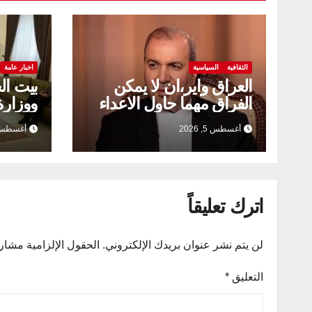
الثقافية
السياسية
اخبار عامة
العراق واير،ان لا يمكن
بيت ال
الفراق مهما حاول الاعداء
ووزارة 
يعززان
أغسطس 5, 2026
أغسطس 5, 26
العلمي
اترك تعليقاً
لن يتم نشر عنوان بريدك الإلكتروني.
الحقول الإلزامية مشار إ
التعليق
*