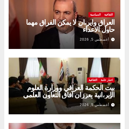
الثقافية
السياسية
العراق واير،ان لا يمكن الفراق مهما
حاول الاعداء
أغسطس 5, 2026
اخبار عامة
الثقافية
بيت الحكمة العراقي ووزارة العلوم
الإير،انية يعززان آفاق التعاون العلمي
والثقافي.
أغسطس 5, 2026