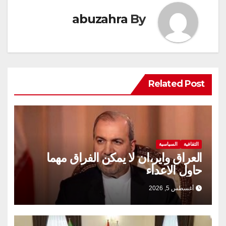
abuzahra
By
Related Post
الثقافية
السياسية
العراق واير،ان لا يمكن الفراق مهما
حاول الاعداء
أغسطس 5, 2026