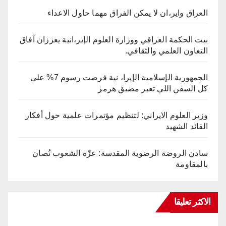
العراق واير،ان لا يمكن الفراق مهما حاول الاعداء
بيت الحكمة العراقي ووزارة العلوم الإير،انية يعززان آفاق
التعاون العلمي والثقافي.
الجمهورية الإسلامية الإيرا، نية فرضت رسوم 7% على
كل السفن اللي تعبر مضيق هرمز
وزير العلوم الايراني: لتنظيم مؤتمرات علمية حول أفكار
القائد الشهيد
سادن الروضة الرضوية المقدسة: عزّة الشعوب تُصان
بالمقاومة
الاكثر تعليقا