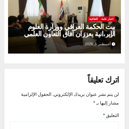
اخبار عامة
الثقافية
بيت الحكمة العراقي ووزارة العلوم
الإير،انية يعززان آفاق التعاون العلمي
والثقافي.
أغسطس 5, 2026
اترك تعليقاً
لن يتم نشر عنوان بريدك الإلكتروني.
الحقول الإلزامية
مشار إليها بـ
*
التعليق
*