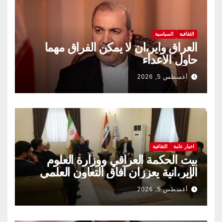
الثقافية
السياسية
العراق واير،ان لا يمكن الفراق مهما
حاول الاعداء
أغسطس 5, 2026
اخبار عامة
الثقافية
بيت الحكمة العراقي ووزارة العلوم
الإير،انية يعززان آفاق التعاون العلمي
والثقافي.
أغسطس 5, 2026