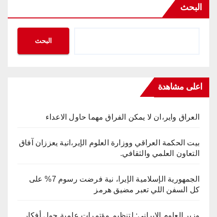
البحث
البحث
اعلى مشاهدة
العراق واير،ان لا يمكن الفراق مهما حاول الاعداء
بيت الحكمة العراقي ووزارة العلوم الإير،انية يعززان آفاق
التعاون العلمي والثقافي.
الجمهورية الإسلامية الإيرا، نية فرضت رسوم 7% على
كل السفن اللي تعبر مضيق هرمز
وزير العلوم الايراني: لتنظيم مؤتمرات علمية حول أفكار