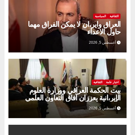
الثقافية
السياسية
العراق واير،ان لا يمكن الفراق مهما
حاول الاعداء
أغسطس 5, 2026
اخبار عامة
الثقافية
بيت الحكمة العراقي ووزارة العلوم
الإير،انية يعززان آفاق التعاون العلمي
والثقافي.
أغسطس 5, 2026