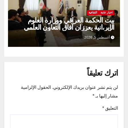
اخبار عامة
الثقافية
بيت الحكمة العراقي ووزارة العلوم
الإير،انية يعززان آفاق التعاون العلمي
والثقافي.
أغسطس 5, 2026
اترك تعليقاً
لن يتم نشر عنوان بريدك الإلكتروني.
الحقول الإلزامية
مشار إليها بـ
*
التعليق
*