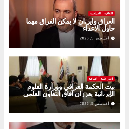
الثقافية
السياسية
العراق واير،ان لا يمكن الفراق مهما
حاول الاعداء
أغسطس 5, 2026
اخبار عامة
الثقافية
بيت الحكمة العراقي ووزارة العلوم
الإير،انية يعززان آفاق التعاون العلمي
والثقافي.
أغسطس 5, 2026