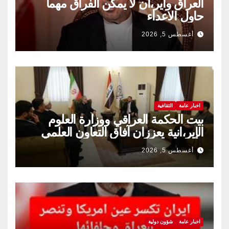
العراق واير،ان لا يمكن الفراق مهما
حاول الاعداء
أغسطس 5, 2026
اخبار عامة
الثقافية
بيت الحكمة العراقي ووزارة العلوم
الإير،انية يعززان آفاق التعاون العلمي
والثقافي.
أغسطس 5, 2026
اخبار عامة
شؤون دولية