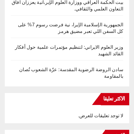
بيت الحكمة العراقي ووزارة العلوم الإير،انية يعززان آفاق
التعاون العلمي والثقافي.
الجمهورية الإسلامية الإيرا، نية فرضت رسوم 7% على
كل السفن اللي تعبر مضيق هرمز
وزير العلوم الايراني: لتنظيم مؤتمرات علمية حول أفكار
القائد الشهيد
سادن الروضة الرضوية المقدسة: عزّة الشعوب تُصان
بالمقاومة
الاكثر تعليقا
لا توجد تعليقات للعرض.