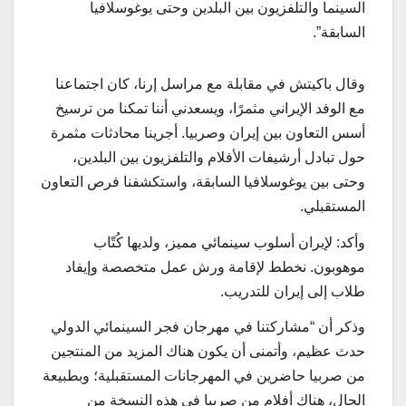
السينما والتلفزيون بين البلدين وحتى يوغوسلافيا
السابقة”.
وقال باكيتش في مقابلة مع مراسل إرنا، كان اجتماعنا
مع الوفد الإيراني مثمرًا، ويسعدني أننا تمكنا من ترسيخ
أسس التعاون بين إيران وصربيا. أجرينا محادثات مثمرة
حول تبادل أرشيفات الأفلام والتلفزيون بين البلدين،
وحتى بين يوغوسلافيا السابقة، واستكشفنا فرص التعاون
المستقبلي.
وأكد: لإيران أسلوب سينمائي مميز، ولديها كُتّاب
موهوبون. نخطط لإقامة ورش عمل متخصصة وإيفاد
طلاب إلى إيران للتدريب.
وذكر أن “مشاركتنا في مهرجان فجر السينمائي الدولي
حدث عظيم، وأتمنى أن يكون هناك المزيد من المنتجين
من صربيا حاضرين في المهرجانات المستقبلية؛ وبطبيعة
الحال، هناك أفلام من صربيا في هذه النسخة من