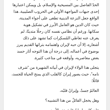
الحدّ الفاصل بين المسيحية والإسلام، بل ويمكن اعتبارها
إحدى جبهات المواجهة الأولى في الحروب الصليبية. هذا
الواقع جعل النزعة الدينية تطغى على أجواء المدينة،
حيث كان الدين هو العامل الأبرز في تشكيل هوية
سكانها. ورغم أن نظامي نفسه كان رجلًا متدينًا، لم
يعرف عنه تعاطي المُسكِرات كما تشهد على ذلك
أشعاره، إلا أن حبه لإيران واهتمامه بتراثها القديم يبرز
بوضوح في أعماله، إلى درجة أن هذا التوجه أثار حسد
بعض معاصريه، وأوقعه في متاعب كثيرة.
يتجلى هذا الولاء لإيران في أبياته الشهيرة من “شرف‌
نامه”، حيث يصور إيرانَ كالقلب الذي يمنح الحياة للجسد،
قائلًا:
العالمُ جسدٌ، وإيرانُ قلبُه،
وهل يخجل القائلُ من هذا التشبيه؟