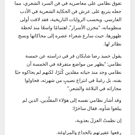
تفوق نظامي على معاصريه في فن السرد الشعري، مما
جعله يتربع على عرش فن الحكاية الشعرية في الأدب
الفارسي. وبحسب الروايات التاريخية، فقد لاقت أولى
منظوماته، “مخزن الأسرار”, اهتمامًا واسعًا منذ لحظة
ظهورها، حيث سارع شعراء عصره إلى محاكاتها ونسج
نظائر لها.
يقول حميد رضا شايكان‌ فر في دراسته عن خمسة
نظامي: “يظهر من مواضع متفرقة في الخمسة أن
نظامي وجد منذ حياته مقلدين كُثرًا، لكنهم لم يحاكوه حبًا
بفنه، بل رغبةً في انتزاع نصيبٍ من شهرته، فحاولوا
مجاراته في البلاغة والشعر.”
وقد أشار نظامي نفسه إلى هؤلاء المقلّدين، الذين لم
يبلغوا شأوه، فقال ساخرًا:
إن نظمتُ الغزلَ بعذوبة،
رفعوا عقيرتهم بالخداعِ والمراوغة.