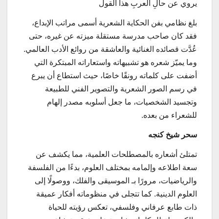
يروي عن حالِ العربِ هذا القول
بلغ نظامي بفن الحكاية الشعرية أسمى مراتب الإبداع،
فقد كان صاحب مدرسة مستقلة ميزته عن غيره، حتى
عُدَّت قصائده الغنائية والعاشقة من روائع الأدب العالمي.
وما يميّز شعره هو تشبيهاته واستعاراته المبتكرة التي
أضفت على كلماته رونقًا خاصًا، حيث استطاع أن يبرع
في رسم الصور الشعرية والتصوير الفني للطبيعة
وتجسيد الشخصيات، ما جعل أسلوبه مصدر إلهام
للشعراء من بعده.
سحر شيخ كنجه
تمتلئ أشعاره بالمصطلحات العلمية، مما يكشف عن
سعة اطلاعه وإلمامه بمختلف العلوم، بدءًا من الفلسفة
والرياضيات، مرورًا بـ الموسيقى والفلك، ووصولًا إلى
العلوم الدينية. كما تتجلى في منظوماته أفكار عميقة
ذات طابع عرفاني وفلسفي، تعكس رؤيته للحياة