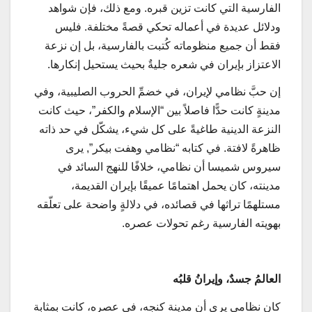
الفارسية التي كانت تزين قبره. ومع ذلك، فإن شواهد
ودلائل عديدة في أعماله تحكي قصةً مختلفة. فليس
فقط أن جميع منظوماته كُتبت بالفارسية، بل إن نزعة
الاعتزاز بإيران في شعره جليةٌ بحيث يستحيل إنكارها.
إن حبَّ نظامي لإيران، في خضمِّ الحروب الصليبية، وفي
مدينةٍ كانت حدًّا فاصلاً بين “الإسلام والكفر”، حيث كانت
النزعة الدينية طاغيةً على كل شيء، يشكّل في حد ذاته
ظاهرةً لافتة. في كتابه “نظامي وهفت بيكر”, يرى
سيروس شميسا أن نظامي، خلافًا للنهج السائد في
مدينته، كان يحمل اهتمامًا عميقًا بإيران القديمة،
مستلهمًا تراثها في قصائده، في دلالةٍ واضحة على تعلّقه
بهويته الفارسية رغم تحولات عصره.
العالمُ جسدٌ، وإيرانُ قلبُه
كان نظامي يرى أن مدينة كنجه، في عصره، كانت بمثابة