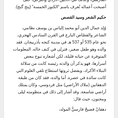
أصبحت أعماله تُعرف باسم “الكنوز الخمسة” (پنج گنج).
حكيم الشعر وسيد القصص
وُلِد جمال الدين أبو محمد إلياس بن يوسف نظامي،
الشاعر والقصّاص البارع في القرن السادس الهجري،
نحو عام 535 أو 537 هـ في مدينة كنجه بأذربيجان. فقد
والده وهو طفل صغير، فتربّى في كنف خاله. المعلومات
المتوفرة عن حياته قليلة، لكن أشعاره تبوح ببعض
أسرارها، فهو يذكر أن والدته رئيسه كانت من سلالة
النبلاء الأكراد، وبفضل ثروتها استطاع تلقي العلوم التي
كانت سائدة في عصره. أما والده، فقد كان من طبقة
الدهقانين (ملاك الأراضي) مثل فردوسي، وكان يمتلك
أراضي شاسعة. وقد أشار إلى ذلك في منظومته ليلى
ومجنون، حيث قال:
دهقانٌ فصيحٌ فارسيُّ المولد،