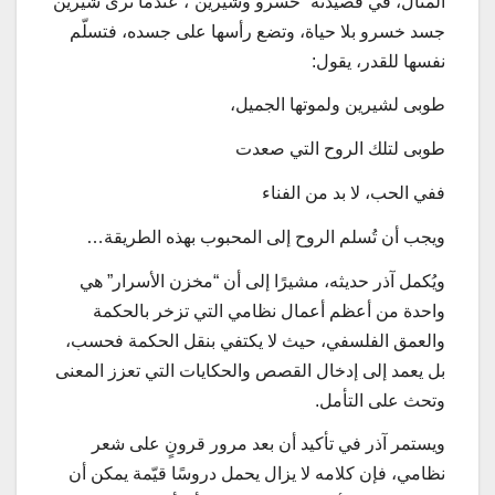
المثال، في قصيدته “خسرو وشيرين”، عندما ترى شيرين
جسد خسرو بلا حياة، وتضع رأسها على جسده، فتسلّم
نفسها للقدر، يقول:
طوبى لشيرين ولموتها الجميل،
طوبى لتلك الروح التي صعدت
ففي الحب، لا بد من الفناء
ويجب أن تُسلم الروح إلى المحبوب بهذه الطريقة…
ويُكمل آذر حديثه، مشيرًا إلى أن “مخزن الأسرار” هي
واحدة من أعظم أعمال نظامي التي تزخر بالحكمة
والعمق الفلسفي، حيث لا يكتفي بنقل الحكمة فحسب،
بل يعمد إلى إدخال القصص والحكايات التي تعزز المعنى
وتحث على التأمل.
ويستمر آذر في تأكيد أن بعد مرور قرونٍ على شعر
نظامي، فإن كلامه لا يزال يحمل دروسًا قيّمة يمكن أن