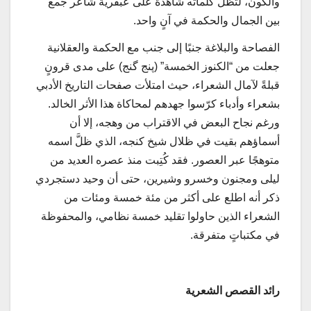
والكون، لتظل كلماته شاهدة على عبقرية شاعر جمع
بين الجمال والحكمة في آنٍ واحد.
الفصاحة والبلاغة جنبًا إلى جنب مع الحكمة والعقلانية
جعلت من “الكنوز الخمسة” (پنج گنج) على مدى قرونٍ
قبلةً لآمال الشعراء، حيث امتلأت صفحات التاريخ الأدبي
بشعراء وأدباء كرّسوا جهدهم لمحاكاة هذا الأثر الخالد.
ورغم نجاح البعض في الاقتراب من وهجه، إلا أن
أسماؤهم بقيت في ظلال شيخ كنجه، الذي ظلَّ اسمه
متوهجًا عبر العصور. فقد كُتِبت منذ عصره العديد من
ليلى ومجنون وخسرو وشيرين، حتى أن وحيد دستجردي
ذكر أنه اطلع على أكثر من مئة خمسة ومئات من
الشعراء الذين حاولوا تقليد خمسة نظامي، والمحفوظة
في مكتباتٍ متفرقة.
رائد القصص الشعرية