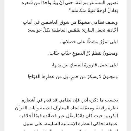
تصوير المشاعر ببراعة، حتى إنَّ بيتًا واحدًا من شعره
يعادلُ لوحةً فنيةً متكاملة.”
ويصف نظامي مشهدًا من شوق العاشقين في أبياتٍ
أخّاذة، تجعل القارئ يتلمّس العاطفة بكلِّ حواسه:
ليلى تمرُّرُ مشطًا على خصلاتها،
ومجنونُ ينظمُ دُرَّ الدموعِ حبّاتٍ حبّات.
ليلى تحمل قارورةَ المسكِ بين يديها،
ومجنونُ لا يسكرُ من خمرٍ، بل من عطرِها الفوّاح!
بحسب ما ذكره آذر، فإن نظامي قد قدم في أشعاره
نظرة رقيقة ومعمّقة تجاه المعارف الدينية وآيات القرآن
الكريم، حيث كان دائمًا ينقُل عبر قصائده قيمًا أخلاقية
عميقة تحاكي الفطرة الإنسانية السليمة. على سبيل