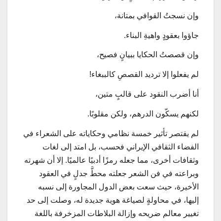
وإن نسجتُ القوافي بمتانة،
جاؤوا بعقودٍ واهيةِ البناء.
وإن قصصتُ الحكايا ببيانٍ فصيح،
لم يفعلوا إلا ترديد القصصِ كالببغاء!
أنا أضرب النقود على قالبٍ متين،
لكنهم يسكّون الدرهم، ولكن مقلوبًا.
لم يقتصر تأثير خمسة نظامي وحكاياته على الشعراء في
الفضاء الثقافي الإيراني فحسب، بل امتد إلى لغات
وثقافات أخرى، مما جعله رمزًا أدبيًا عالميًا. إلا أن شهرته
وبراعته في فن الشعر جعلته محطَّ جدلٍ في العقود
الأخيرة، حيث سعت بعض الدول المجاورة إلى نسبه
إليها، في محاولةٍ لصياغة هوية جديدة له، وصلت إلى حد
تغيير معالم ضريحه وإزالة البلاطات المزخرفة باللغة