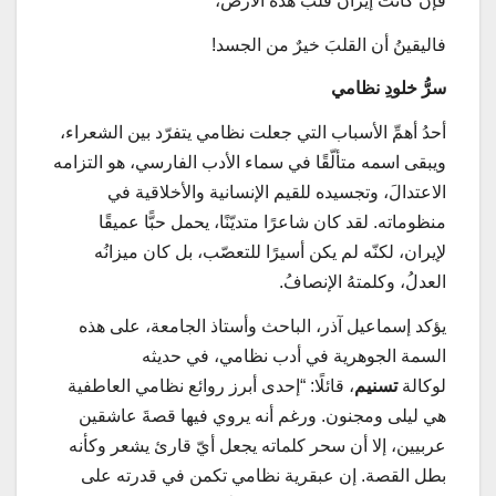
فإن كانت إيرانُ قلبَ هذه الأرض،
فاليقينُ أن القلبَ خيرٌ من الجسد!
سرُّ خلودِ نظامي
أحدُ أهمِّ الأسباب التي جعلت نظامي يتفرّد بين الشعراء،
ويبقى اسمه متألّقًا في سماء الأدب الفارسي، هو التزامه
الاعتدالَ، وتجسيده للقيم الإنسانية والأخلاقية في
منظوماته. لقد كان شاعرًا متديّنًا، يحمل حبًّا عميقًا
لإيران، لكنّه لم يكن أسيرًا للتعصّب، بل كان ميزانُه
العدلُ، وكلمتهُ الإنصافُ.
يؤكد إسماعيل آذر، الباحث وأستاذ الجامعة، على هذه
السمة الجوهرية في أدب نظامي، في حديثه
لوكالة
تسنيم
، قائلًا: “إحدى أبرز روائع نظامي العاطفية
هي ليلى ومجنون. ورغم أنه يروي فيها قصةَ عاشقين
عربيين، إلا أن سحر كلماته يجعل أيّ قارئ يشعر وكأنه
بطل القصة. إن عبقرية نظامي تكمن في قدرته على