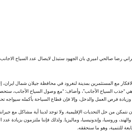
راني رضا صالحي اميري بان الجهود ستبذل لايصال عدد السياح الاجانب 
افكار مع المستثمرين بمدينة لنغرود في محافظة جيلان شمال ايران، إ
د هي “جذب السياح الأجانب”، وأضاف: “مع وصول السياح الأجانب، ستحص
زيادة فرص العمل والدخل، وإلا فإن قطاع السياحة بأكمله سيواجه تحد
نتمكن من حل التحديات الإقليمية. ولا توجد لدينا أية مشاكل مع جيرانن
لهند، وروسيا، وإندونيسيا، وماليزيا. ولذلك فإننا ملتزمون بزيادة عدد ا