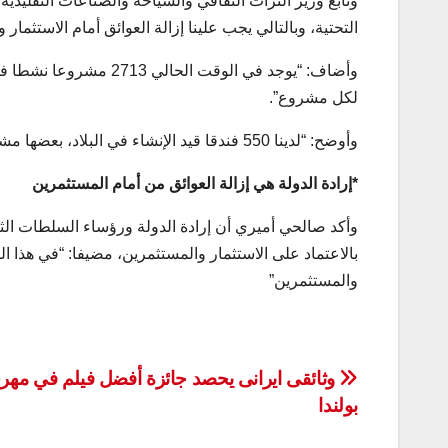
وتابع وزير التراث الثقافي والسياحة والصناعات التقليدي
التحتية، وبالتالي يجب علينا إزالة العوائق أمام الاستثما
لكل مشروع”.
وأوضح: “لدينا 550 فندقا قيد الإنشاء في البلاد، بعضها مشاريع ضخمة للغاية وبها استثمارات كبيرة”.
*إرادة الدولة هي إزالة العوائق من أمام المستثمرين
وأكد صالحي أميري أن إرادة الدولة ورؤساء السلطات الثل
بالاعتماد على الاستثمار والمستثمرين، مضيفا: “في هذا ال
والمستثمرين”
تصفّح
وثائقی ایرانی يحصد جائزة أفضل فيلم في مهر
بولندا
المقالات