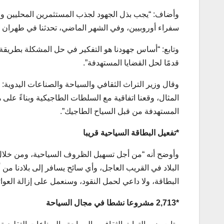
وأضاف: “يجب بذل الجهود لجذب المستثمرين المحليين والأج
سفراء أوروبيين، وفي الشهر الماضي، تحدثنا في طهران مع
وتابع: “أساس جهودنا هو التفكير في حل المشكلة بطريقة عق
قدمًا لحل القضايا المستهدفة”.
وقال وزير التراث الثقافي والسياحة والصناعات اليدوية:
المثال، وقعنا اتفاقية مع السلطات الطاجيكية وبناءً على ه
المستهدفة من قبل السياح الطاجيك”.
*تفعيل البطاقة السياحية قريبا
وأوضح أنه “من أجل تسهيل الظروف السياحية، ومن خلال 
البلاد في القريب العاجل، وأي سائح يسافر إلى بلادنا 
البطاقة، ولا داعي لحمل النقود، وسنعمل على إزالة العو
*2,713 مشروعا نشطا في مجال السياحة