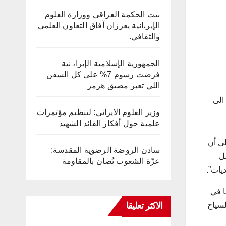
بيت الحكمة العراقي ووزارة العلوم
الإير،انية يعززان آفاق التعاون العلمي
والثقافي.
الجمهورية الإسلامية الإيرا، نية
فرضت رسوم 7% على كل السفن
اللي تعبر مضيق هرمز
الى
وزير العلوم الايراني: لتنظيم مؤتمرات
علمية حول أفكار القائد الشهيد
لى أن
سادن الروضة الرضوية المقدسة:
ل
عزّة الشعوب تُصان بالمقاومة
يات”.
ا في
الاكثر تعليقا
لسياح