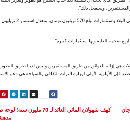
ة: “الطريق الذي يجب أن نسلكه بعد جذب السياح هو تطوير وتعزيز البنية
ر والمستثمرين، وسنفعل ذلك”.
وأضاف: “يوجد في الوقت الحالي 2713 مشروعا نشطا في البلاد باستثمارات تبلغ 0
اث هي إزالة العوائق من طريق المستثمرين وليس لدينا طريق للتطور إ
صدد فإن الأولوية الأولى لوزارة التراث الثقافي والسياحة هي دعم الاست
جان
كهف سَهولان المائي العائد لـ 70 مليون سنة؛ 
مدهش