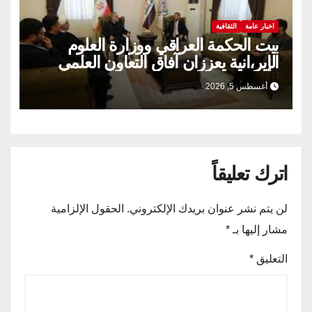
اخبار عامة
الثقافية
بيت الحكمة العراقي ووزارة العلوم
الإير،انية يعززان آفاق التعاون العلمي
والثقافي.
أغسطس 5, 2026
اترك تعليقاً
لن يتم نشر عنوان بريدك الإلكتروني.
الحقول الإلزامية
مشار إليها بـ
*
التعليق
*