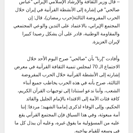
– قال وزير الثقافة والإرشاد الإسلامي الإيراني “عباس
صالحي” في إشارة إلى الأنشطة القرآنية في إيران خلال
الحرب المفروضة الثالثة(حرب رمضان)، قال: إن
المجتمع الإيراني، بالاعتماد على التدين والوعي المجتمعي
والمقاومة الوطنية، قادر على أن يشكل رصيدا كبيرا
لإيران العزيزة.
وأفادت “إرنا” بأن “صالحي” صرح اليوم الأحد خلال
الاجتماع الـ 70 لمجلس تنمية الثقافة القرآنية في معرض
إشارته إلى الأنشطة القرآنية خلال الحرب المفروضة
الثالثة، صرح بأنه في هذه الحرب يخاطب جميع أبناء
الشعب، وأننا ندعو استنادا إلى توجيهات القرآن الكريم،
كافة فئات الأمة إلى الاقتداء بالإمام الجليل والقائد
الحكيم، وإلى الوفاء لذكرى إمامنا الشهيد؛ مردفا: إننا
أمة مبعوثة، وفي هذا السياق فإن المجتمع القرآني يقع
عليه من المسؤولية ما يفوق غيره، وعليه أن يبذل كل ما
في وسعه للقيام بواجبه.