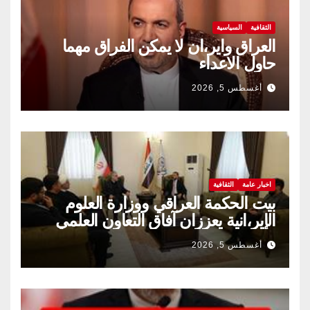
الثقافية
السياسية
العراق واير،ان لا يمكن الفراق مهما
حاول الاعداء
أغسطس 5, 2026
اخبار عامة
الثقافية
بيت الحكمة العراقي ووزارة العلوم
الإير،انية يعززان آفاق التعاون العلمي
والثقافي.
أغسطس 5, 2026