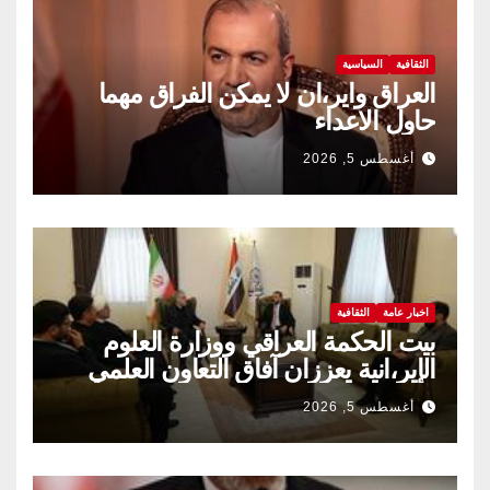
الثقافية
السياسية
العراق واير،ان لا يمكن الفراق مهما
حاول الاعداء
أغسطس 5, 2026
اخبار عامة
الثقافية
بيت الحكمة العراقي ووزارة العلوم
الإير،انية يعززان آفاق التعاون العلمي
والثقافي.
أغسطس 5, 2026