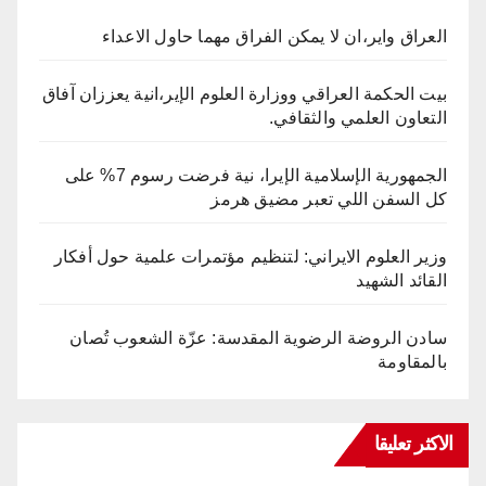
العراق واير،ان لا يمكن الفراق مهما حاول الاعداء
بيت الحكمة العراقي ووزارة العلوم الإير،انية يعززان آفاق
التعاون العلمي والثقافي.
الجمهورية الإسلامية الإيرا، نية فرضت رسوم 7% على
كل السفن اللي تعبر مضيق هرمز
وزير العلوم الايراني: لتنظيم مؤتمرات علمية حول أفكار
القائد الشهيد
سادن الروضة الرضوية المقدسة: عزّة الشعوب تُصان
بالمقاومة
الاكثر تعليقا