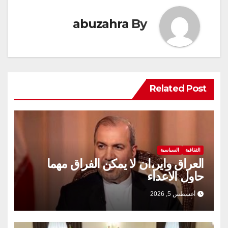
abuzahra
By
Related Post
الثقافية
السياسية
العراق واير،ان لا يمكن الفراق مهما
حاول الاعداء
أغسطس 5, 2026