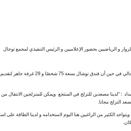
الزوار و الرياضيين بحضور الإعلاميين و الرئيس التنفيذي لمجمع توجال
وأعيد فتح مسار توجال الدولي للتزلج رسميًا في العام الحالي في حين أن فندق توشال بسعة 75 شخصًا و 29 غرفة جاهز لتقديم
اد : “لدينا مصعدين للتزلج في المنتجع ويمكن للمتزلجين الانتقال من
عد التزلج مجانا.
ج ويتواجد الكثير من الراغبين هنا اليوم لاستخدامه و لدينا الطاقة على اس