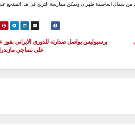
 للتزلج علي الجلید علي بعد 5 کیلومترات من شمال العاصمة طهران ویمکن ممارسة التزلج في هذا المنتجع عل
برسبوليس يواصل صدارته للدوري الايراني بفوز 
على نساجي مازندر