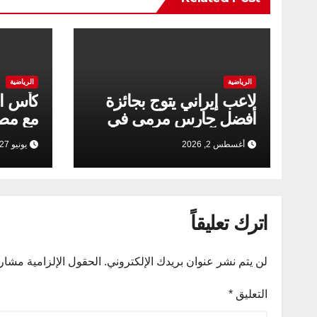
الرياضية
الرياضية
لاعب إیراني يتوج بجائزة
كأس الع
أفضل حارس مرمى في
مع مصر
بطولة آسيا للناشئين
أغسطس 2, 2026
يونيو 27, 2026
اترك تعليقاً
لن يتم نشر عنوان بريدك الإلكتروني.
الحقول الإلزامية مشار إ
التعليق
*