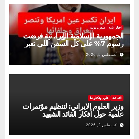
اخبار عامة
شؤون دولية
الجمهورية الإسلامية الإيرا، نية فرضت
رسوم 7% على كل السفن اللي تعبر
مضيق هرمز
أغسطس 5, 2026
الثقافية
علوم وتكنلوجيا
وزير العلوم الايراني: لتنظيم مؤتمرات
علمية حول أفكار القائد الشهيد
أغسطس 2, 2026