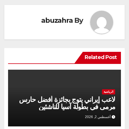
abuzahra
By
Related Post
الرياضية
لاعب إیراني يتوج بجائزة أفضل حارس
مرمى في بطولة آسيا للناشئين
أغسطس 2, 2026