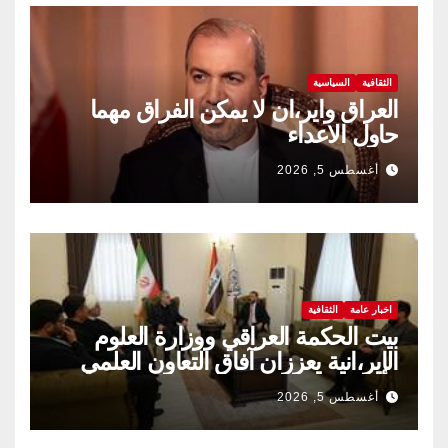
الثقافية
السياسية
العراق واير،ان لا يمكن الفراق مهما
حاول الاعداء
أغسطس 5, 2026
اخبار عامة
الثقافية
بيت الحكمة العراقي ووزارة العلوم
الإير،انية يعززان آفاق التعاون العلمي
والثقافي.
أغسطس 5, 2026