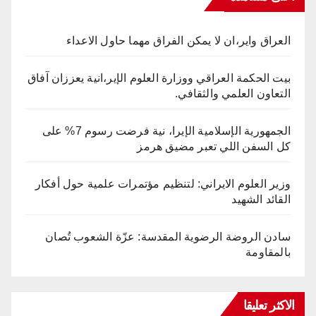
العراق واير،ان لا يمكن الفراق مهما حاول الاعداء
بيت الحكمة العراقي ووزارة العلوم الإير،انية يعززان آفاق
التعاون العلمي والثقافي.
الجمهورية الإسلامية الإيرا، نية فرضت رسوم 7% على
كل السفن اللي تعبر مضيق هرمز
وزير العلوم الايراني: لتنظيم مؤتمرات علمية حول أفكار
القائد الشهيد
سادن الروضة الرضوية المقدسة: عزّة الشعوب تُصان
بالمقاومة
الاكثر تعليقا