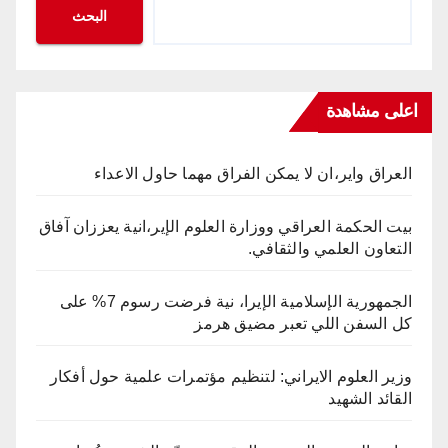
البحث
اعلى مشاهدة
العراق واير،ان لا يمكن الفراق مهما حاول الاعداء
بيت الحكمة العراقي ووزارة العلوم الإير،انية يعززان آفاق
التعاون العلمي والثقافي.
الجمهورية الإسلامية الإيرا، نية فرضت رسوم 7% على
كل السفن اللي تعبر مضيق هرمز
وزير العلوم الايراني: لتنظيم مؤتمرات علمية حول أفكار
القائد الشهيد