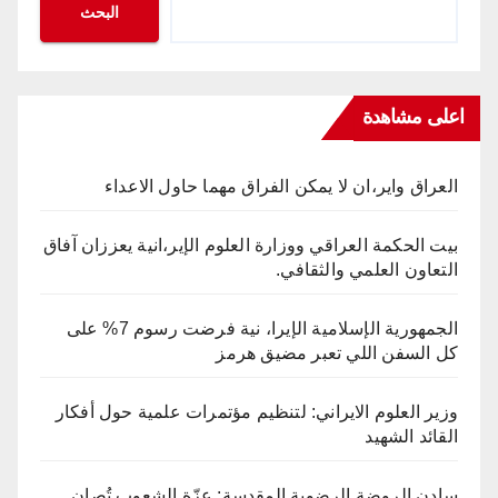
البحث
اعلى مشاهدة
العراق واير،ان لا يمكن الفراق مهما حاول الاعداء
بيت الحكمة العراقي ووزارة العلوم الإير،انية يعززان آفاق
التعاون العلمي والثقافي.
الجمهورية الإسلامية الإيرا، نية فرضت رسوم 7% على
كل السفن اللي تعبر مضيق هرمز
وزير العلوم الايراني: لتنظيم مؤتمرات علمية حول أفكار
القائد الشهيد
سادن الروضة الرضوية المقدسة: عزّة الشعوب تُصان