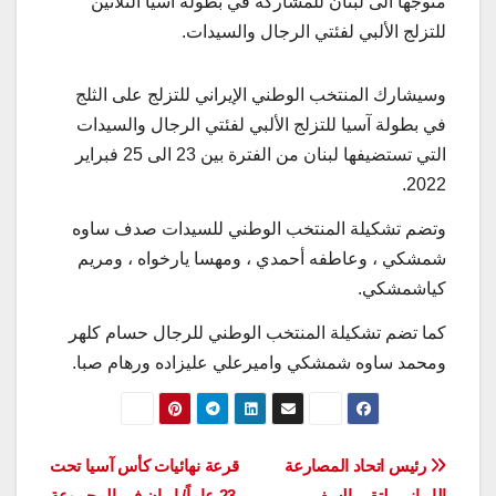
متوجها الی لبنان للمشاركة في بطولة آسيا الثلاثين
للتزلج الألبي لفئتي الرجال والسيدات.
وسیشارك المنتخب الوطني الإيراني للتزلج على الثلج
في بطولة آسيا للتزلج الألبي لفئتي الرجال والسيدات
التي تستضيفها لبنان من الفترة بين 23 الى 25 فبراير
2022.
وتضم تشكيلة المنتخب الوطني للسيدات صدف ساوه
شمشكي ، وعاطفه أحمدي ، ومهسا يارخواه ، ومريم
كياشمشكي.
کما تضم تشكيلة المنتخب الوطني للرجال حسام کلهر
ومحمد ساوه شمشكي وامیرعلي علیزاده ورهام صبا.
تصفّح
رئيس اتحاد المصارعة
قرعة نهائيات كأس آسيا تحت
الإيراني يلتقي السفير
23 عاماً/ ايران في المجموعة