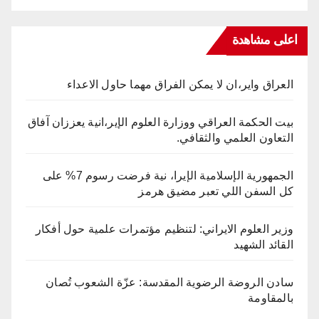
اعلى مشاهدة
العراق واير،ان لا يمكن الفراق مهما حاول الاعداء
بيت الحكمة العراقي ووزارة العلوم الإير،انية يعززان آفاق
التعاون العلمي والثقافي.
الجمهورية الإسلامية الإيرا، نية فرضت رسوم 7% على
كل السفن اللي تعبر مضيق هرمز
وزير العلوم الايراني: لتنظيم مؤتمرات علمية حول أفكار
القائد الشهيد
سادن الروضة الرضوية المقدسة: عزّة الشعوب تُصان
بالمقاومة