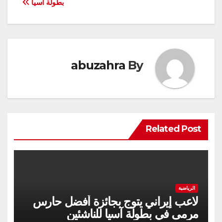
بطولة آسيا
abuzahra
By
Related Post
الرياضية
لاعب إیراني يتوج بجائزة أفضل حارس
مرمى في بطولة آسيا للناشئين