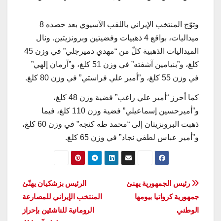
وتوّج المنتخب الإيراني باللقب الآسيوي بعد حصده 8
ميداليات، بواقع 4 ذهبيات وفضيتين وبرونزيتين. ونال
الميداليات الذهبية كلّ من “مهدي دميرجلي” في وزن 45
كلغ، و”بنيامين آشفته” في وزن 51 كلغ، و”آرمان إلهي”
في وزن 55 كلغ، و”أمير علي فراستي” في وزن 80 كلغ.
كما أحرز “أمير علي راغب” فضية وزن 48 كلغ،
و”أميرحسين إسماعيلي” فضية وزن 110 كلغ، فيما
ذهبت البرونزيتان إلى “محمد طه کنجه” في وزن 60 كلغ،
و”أمير عباس لطفي نجاد” في وزن 65 كلغ.
تصفّح
رئيس الجمهورية يهنئ
الرئيس بزشكيان يهنّئ
جمهورية كرواتيا بيومها
المنتخب الإيراني للمصارعة
المقالات
الوطني
الرومانية للناشئين بإحراز